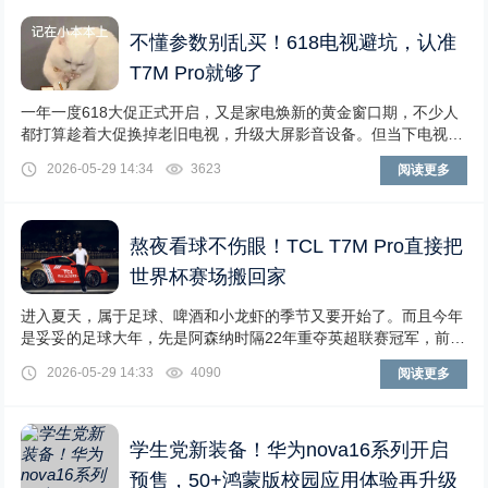
不懂参数别乱买！618电视避坑，认准
T7M Pro就够了
一年一度618大促正式开启，又是家电焕新的黄金窗口期，不少人
都打算趁着大促换掉老旧电视，升级大屏影音设备。但当下电视市
场套路繁多，参数噱头满天飞，不少机型只一味
2026-05-29 14:34
3623
阅读更多
熬夜看球不伤眼！TCL T7M Pro直接把
世界杯赛场搬回家
进入夏天，属于足球、啤酒和小龙虾的季节又要开始了。而且今年
是妥妥的足球大年，先是阿森纳时隔22年重夺英超联赛冠军，前两
天皮雷还空降广州出席TCL为英超夺冠的举行
2026-05-29 14:33
4090
阅读更多
学生党新装备！华为nova16系列开启
预售，50+鸿蒙版校园应用体验再升级