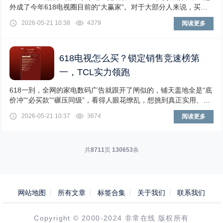
外成了今年618电视圈目前的“大赢家”。对于大部分人来说，买电
视大概率就在这个榜单上选了，毕竟
2026-05-21 10:38
4379
阅读更多
618电视怎么买？锁定销售竞速榜第
一，TCL实力领跑
618一到，全网的家电数码广告就跟开了闸似的，铺天盖地全是“底
价冲”“必买款”“碾压同级”，看得人眼花缭乱，想挑到真正实用、能
解决问题的好物，真的太费脑子了。今
2026-05-21 10:37
3674
阅读更多
共
8711
页
130653
条
网站地图
所有文章
标签合集
关于我们
联系我们
Copyright © 2000-2024 非常在线 版权所有