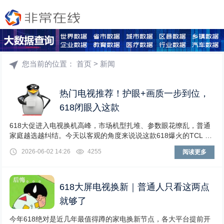
您当前的位置：
首页
>
新闻
热门电视推荐！护眼+画质一步到位，
618闭眼入这款
618大促进入电视换机高峰，市场机型扎堆、参数眼花缭乱，普通
家庭越选越纠结。今天以客观的角度来说说这款618爆火的TCL T7
M Pro，不吹不黑、不拉踩，帮你
2026-06-02 14:26
4255
阅读更多
618大屏电视换新｜普通人只看这两点
就够了
今年618绝对是近几年最值得蹲的家电换新节点，各大平台提前开