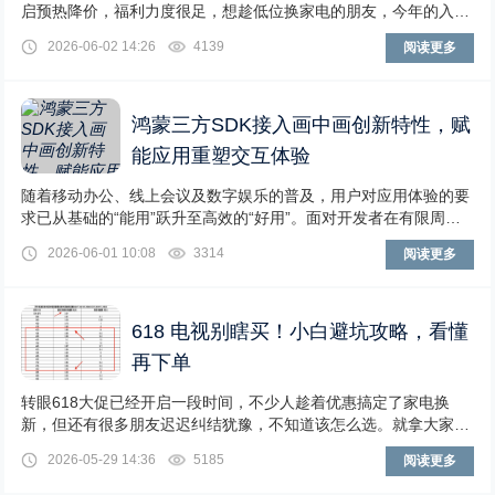
启预热降价，福利力度很足，想趁低位换家电的朋友，今年的入手
窗口期特别友好。但也正因为机型海量、优惠规
2026-06-02 14:26
4139
阅读更多
鸿蒙三方SDK接入画中画创新特性，赋
能应用重塑交互体验
随着移动办公、线上会议及数字娱乐的普及，用户对应用体验的要
求已从基础的“能用”跃升至高效的“好用”。面对开发者在有限周期
内打造差异化竞争力的迫切需求，鸿蒙三方S
2026-06-01 10:08
3314
阅读更多
618 电视别瞎买！小白避坑攻略，看懂
再下单
转眼618大促已经开启一段时间，不少人趁着优惠搞定了家电换
新，但还有很多朋友迟迟纠结犹豫，不知道该怎么选。就拿大家刚
需的电视来说，市面上宣传套路满满、卖点五花八
2026-05-29 14:36
5185
阅读更多