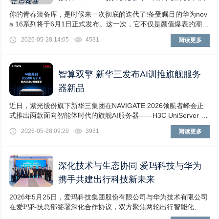
你的青春装备库，是时候来一次彻底的迭代了!备受瞩目的华为nov
a 16系列将于6月1日正式发布。这一次，它不仅是颜值爆表的潮流
单品，更是深度适配校园场景的硬核学
2026-05-28 14:05
4531
阅读更多
智算双擎 新华三发布AI训推旗舰服务
器新品
近日，紫光股份旗下新华三集团在NAVIGATE 2026领航者峰会正
式推出两款面向智能体时代的旗舰AI服务器——H3C UniServer R
5500 G7 X
2026-05-28 09:29
3981
阅读更多
深化技术与生态协同 爱玛科技与华为
携手共建出行科技新未来
2026年5月25日，爱玛科技集团股份有限公司与华为技术有限公司
在爱玛科技总部签署深化合作协议，双方聚焦两轮出行智能化、鸿
蒙生态融合、云计算与大数据、AI赋能等