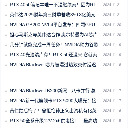
RTX 4050笔记本唯一不退继续卖！因为RTX 5050更贵了
2024-11-21
英伟达2025财年第三财季营收350.8亿美元：同比大增94%
2024-11-21
NVIDIA GB200 NVL4平台发布：四颗GPU＋两颗CPU、功耗达540
2024-11-20
担心马斯克与英伟达合作 奥尔特曼为AI芯片新秀Rain AI寻求投资
2024-11-20
几分钟就能完成一周任务！NVIDIA助力谷歌开发量子处理器
2024-11-19
RTX 40光速清库存！RTX 50还没来 它就卖完了
2024-11-19
NVIDIA Blackwell芯片被曝过热致交付延迟！回应称“客户还在抢”
2024-11-18
NVIDIA Blackwell B200新照：八卡并行 总功耗8000W
2024-11-17
NVIDIA新一代旗舰卡RTX 5090大曝光：接口、功耗巨变 售价猛涨
2024-11-17
黄仁勋后悔了！曾拒绝孙正义出资私有化英伟达
2024-11-16
RTX 50全系升级12V-2x6供电接口！最高功率450W
2024-11-15