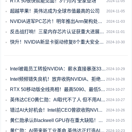
RTX 50很快就能见面！3个月内 全家登场
2024-11-05
超越苹果！英伟达成为全球市值最高的公司
2024-11-05
NVIDIA进军PC芯片！明年推出Arm架构处理器：直面Intel与AMD
2024-11-03
反击战打响！三星内存芯片认证获重大进展：有望很快向英伟达供货
2024-11-01
快升！NVIDIA新显卡驱动修复8个重大安全漏洞
2024-10-30
Intel被裁员工转投NVIDIA：薪水直接暴涨33%！
2024-10-29
Intel频频错失良机！放弃收购NVIDIA、拒绝入股OpenAI
2024-10-28
RTX 50移动版全线亮相！最高5090、最低5050
2024-10-27
英伟达CEO黄仁勋：AI取代不了人 但不用AI的人将被用AI的人取代
2024-10-27
错过AI大好机会！Intel前CEO曾欲收购NVIDIA被董事会所拒
2024-10-26
黄仁勋承认Blackwell GPU存在重大缺陷！已完美解决
2024-10-25
黄仁勋：AI带来新工业革命 英伟达正打造AI大脑
2024-10-23