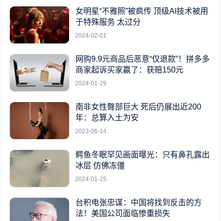
女明星“不雅照”被疯传 顶级AI技术被用
于特殊服务 太过分
2024-02-01
网购9.9元商品后恶意“仅退款”！拼多多
商家起诉买家赢了：获赔150元
2024-01-29
南非女性臀部巨大 死后仍展出近200
年：总算入土为安
2023-06-14
鳄鱼冬眠罕见画面曝光：只有鼻孔露出
冰层 仿佛冻僵
2024-01-25
台积电张忠谋：中国将找到反击的方
法！美国公司面临惨重损失