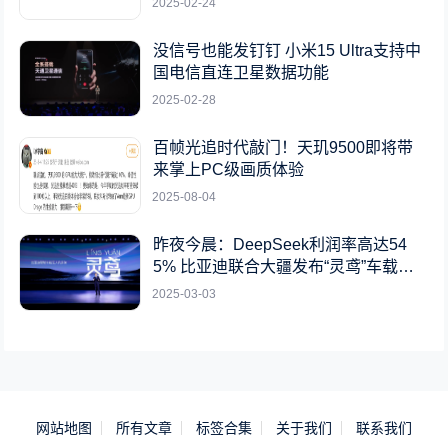
2025-02-24
没信号也能发钉钉 小米15 Ultra支持中
国电信直连卫星数据功能
2025-02-28
百帧光追时代敲门！天玑9500即将带
来掌上PC级画质体验
2025-08-04
昨夜今晨：DeepSeek利润率高达54
5% 比亚迪联合大疆发布“灵鸢”车载无
人机系统
2025-03-03
网站地图
所有文章
标签合集
关于我们
联系我们