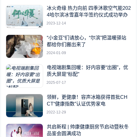
冰火奇缘 热力向前 四季沐歌空气能202
4哈尔滨冰雪嘉年华签约仪式成功举办
2023-12-14
“小金豆”们请放心，“尔滨”把温暖驿站
都给你们搬出来了
2024-01-09
电视端剧集回暖：好内容要“出圈”，优
质大屏是“标配”
2025-07-17
领鲜，更健康！容声冰箱获得首批CH
CT“健康指数”认证优势家电
2022-12-29
共启新程 | 帅康健康厨房节启动暨秋冬
品鉴会圆满成功