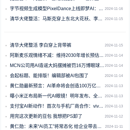
字节视频生成模型PixelDance上线即梦AI：用户可免费体验
2024-11-16
清华大佬整活：马斯克穿上东北大花袄、李白穿上背带裤
2024-11-15
清华大佬整活 李白穿上背带裤
2024-11-15
阿斯麦乐观情绪不减：维持2030年增长预估 AI长期依旧稳健
2024-11-14
MCN公司用AI造谣大妈摆摊被罚16万博眼球：两人被行拘
2024-11-14
会起标题、能排版！编辑部被AI包围了
2024-11-14
黄仁勋最新预言：AI革命将会创造100万亿美元价值！
2024-11-13
曝小米正布局新一代AI眼镜！明年发布、全面对标Meta Ray-ban
2024-11-13
支付宝AI新动作！首次与手机厂商合作：vivo可直接唤起健康管家
2024-11-13
用完这次更新的豆包 我想把PS卸了
2024-11-12
黄仁勋：未来“AI员工”将常态化 给企业带去增长与回报
2024-11-11