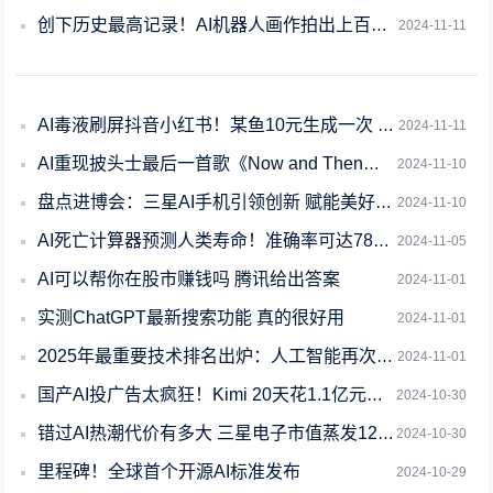
创下历史最高记录！AI机器人画作拍出上百万美元
2024-11-11
AI毒液刷屏抖音小红书！某鱼10元生成一次 但它其实免费啊
2024-11-11
AI重现披头士最后一首歌《Now and Then》：与碧昂斯等角逐格莱美！
2024-11-10
盘点进博会：三星AI手机引领创新 赋能美好生活
2024-11-10
AI死亡计算器预测人类寿命！准确率可达78%：明年开始试用
2024-11-05
AI可以帮你在股市赚钱吗 腾讯给出答案
2024-11-01
实测ChatGPT最新搜索功能 真的很好用
2024-11-01
2025年最重要技术排名出炉：人工智能再次夺冠
2024-11-01
国产AI投广告太疯狂！Kimi 20天花1.1亿元、秘塔20天投1500万
2024-10-30
错过AI热潮代价有多大 三星电子市值蒸发1220亿美元
2024-10-30
里程碑！全球首个开源AI标准发布
2024-10-29