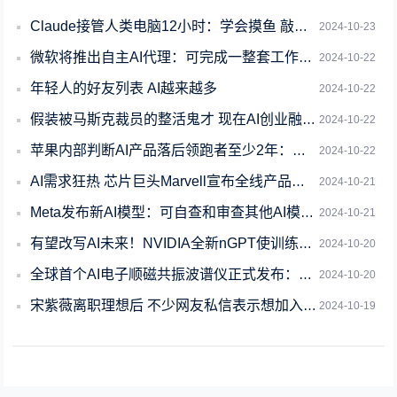
Claude接管人类电脑12小时：学会摸鱼 敲着敲着代码看风景去了
2024-10-23
微软将推出自主AI代理：可完成一整套工作流程
2024-10-22
年轻人的好友列表 AI越来越多
2024-10-22
假装被马斯克裁员的整活鬼才 现在AI创业融资3500万
2024-10-22
苹果内部判断AI产品落后领跑者至少2年：为何还有人讲优势在果
2024-10-22
AI需求狂热 芯片巨头Marvell宣布全线产品提价！打响涨价第一枪
2024-10-21
Meta发布新AI模型：可自查和审查其他AI模型工作
2024-10-21
有望改写AI未来！NVIDIA全新nGPT使训练速度暴增20倍
2024-10-20
全球首个AI电子顺磁共振波谱仪正式发布：检测精准度打破世界纪录
2024-10-20
宋紫薇离职理想后 不少网友私信表示想加入其团队
2024-10-19