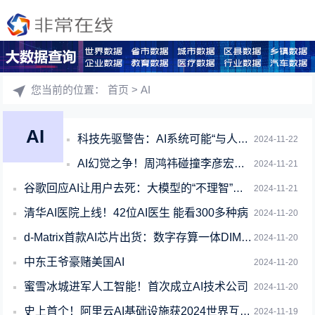
您当前的位置：
首页
> AI
AI
科技先驱警告：AI系统可能“与人类作对”
2024-11-22
AI幻觉之争！周鸿祎碰撞李彦宏又唱反调
2024-11-21
谷歌回应AI让用户去死：大模型的“不理智”反应 已采取行动
2024-11-21
清华AI医院上线！42位AI医生 能看300多种病
2024-11-20
d-Matrix首款AI芯片出货：数字存算一体DIMC技术、速度提升10倍
2024-11-20
中东王爷豪赌美国AI
2024-11-20
蜜雪冰城进军人工智能！首次成立AI技术公司
2024-11-20
史上首个！阿里云AI基础设施获2024世界互联网大会领先科技奖
2024-11-19