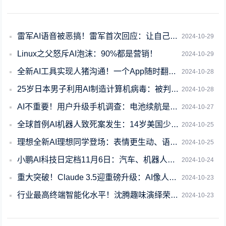
雷军AI语音被恶搞！雷军首次回应：让自己很困扰 希望大家别玩了
2024-10-29
Linux之父怒斥AI泡沫：90%都是营销！
2024-10-29
全新AI工具实现人猪沟通！一个App随时翻译“猪语”
2024-10-28
25岁日本男子利用AI制造计算机病毒：被判处有期徒刑3年
2024-10-28
AI不重要！用户升级手机调查：电池续航是最大动力
2024-10-27
全球首例AI机器人致死案发生：14岁美国少年丢掉性命
2024-10-25
理想全新AI理想同学登场：表情更生动、语音更自然、响应更迅速
2024-10-25
小鹏AI科技日定档11月6日：汽车、机器人、飞行汽车齐聚登场
2024-10-24
重大突破！Claude 3.5迎重磅升级：AI像人一样操控电脑
2024-10-23
行业最高终端智能化水平！沈腾趣味演绎荣耀AI就是一句话的事儿
2024-10-23