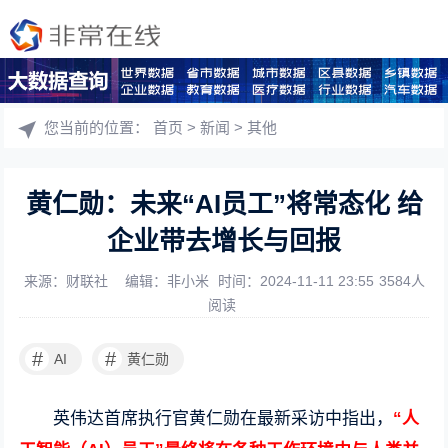
您当前的位置：
首页
>
新闻
>
其他
黄仁勋：未来“AI员工”将常态化 给
企业带去增长与回报
来源：财联社
编辑：非小米
时间：2024-11-11 23:55
3584人
阅读
#
#
AI
黄仁勋
英伟达首席执行官黄仁勋在最新采访中指出，
“人