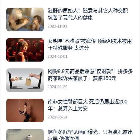
狂野的原始人：随意与其它人种交配
坑苦了现代人的健康
2023-11-03
女明星“不雅照”被疯传 顶级AI技术被用
于特殊服务 太过分
2024-02-01
网购9.9元商品后恶意“仅退款”！拼多多
商家起诉买家赢了：获赔150元
2024-01-29
南非女性臀部巨大 死后仍展出近200
年：总算入土为安
2023-06-14
鳄鱼冬眠罕见画面曝光：只有鼻孔露出
冰层 仿佛冻僵