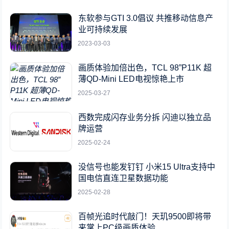
东软参与GTI 3.0倡议 共推移动信息产
业可持续发展
2023-03-03
画质体验加倍出色，TCL 98”P11K 超
薄QD-Mini LED电视惊艳上市
2025-03-27
西数完成闪存业务分拆 闪迪以独立品
牌运营
2025-02-24
没信号也能发钉钉 小米15 Ultra支持中
国电信直连卫星数据功能
2025-02-28
百帧光追时代敲门！天玑9500即将带
来掌上PC级画质体验