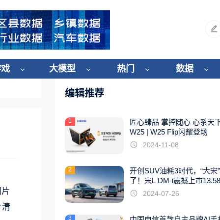
游戏
大模型
热门
数据
编辑推荐
1
匠心臻品 掌控随心 心系天
W25 | W25 Flip闪耀登场
2024-11-08
2
开创SUV油耗3时代，“大宋
了！宋L DM-i震撼上市13.5
起
图片
2024-07-26
片清
3
中国电信首款自主品牌AI手