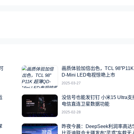
可
画质体验加倍出色，TCL 98”P11K
D-Mini LED电视惊艳上市
2025-03-27
运
没信号也能发钉钉 小米15 Ultra
电信直连卫星数据功能
2025-02-28
掌
昨夜今晨：DeepSeek利润率高达5
比亚迪联合大疆发布“灵鸢”车载无