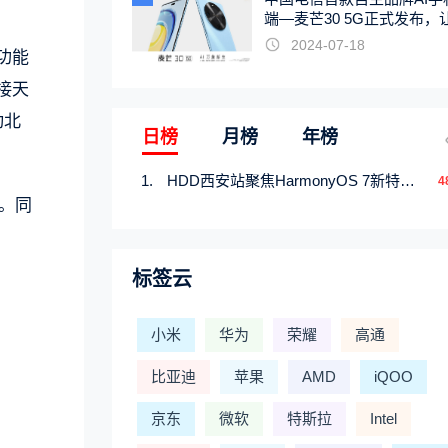
端—麦芒30 5G正式发布，
触手可及
2024-07-18
功能
接天
动北
日榜
月榜
年榜
HDD西安站聚焦HarmonyOS 7新特性，解锁从互联到智能的应用开发新范式
4
统。同
标签云
小米
华为
荣耀
高通
比亚迪
苹果
AMD
iQOO
京东
微软
特斯拉
Intel