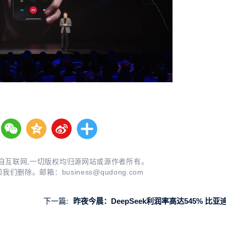
自互联网,一切版权均归源网站或源作者所有。
知我们删除。邮箱：
business@qudong.com
下一篇:
昨夜今晨：DeepSeek利润率高达545% 比亚迪联合大疆发布“灵鸢”车载无人