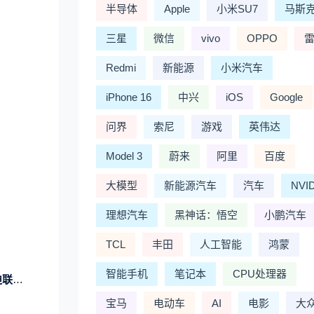
半导体
Apple
小米SU7
马斯
三星
微信
vivo
OPPO
Redmi
新能源
小米汽车
iPhone 16
中兴
iOS
Google
问界
索尼
游戏
英伟达
Model 3
蔚来
阿里
百度
大模型
新能源汽车
汽车
NVI
理想汽车
黑神话：悟空
小鹏汽车
TCL
丰田
人工智能
鸿蒙
智能手机
笔记本
CPU处理器
机系统
宝马
电动车
AI
电影
大