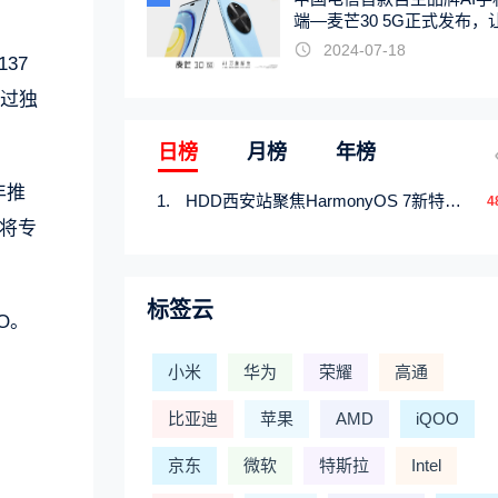
端—麦芒30 5G正式发布，
触手可及
2024-07-18
37
通过独
日榜
月榜
年榜
年推
HDD西安站聚焦HarmonyOS 7新特性，解锁从互联到智能的应用开发新范式
4
迪将专
标签云
EO。
小米
华为
荣耀
高通
比亚迪
苹果
AMD
iQOO
京东
微软
特斯拉
Intel