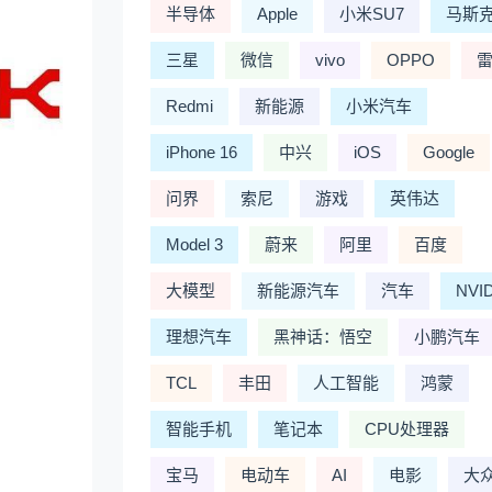
半导体
Apple
小米SU7
马斯
三星
微信
vivo
OPPO
Redmi
新能源
小米汽车
iPhone 16
中兴
iOS
Google
问界
索尼
游戏
英伟达
Model 3
蔚来
阿里
百度
大模型
新能源汽车
汽车
NVI
理想汽车
黑神话：悟空
小鹏汽车
TCL
丰田
人工智能
鸿蒙
智能手机
笔记本
CPU处理器
宝马
电动车
AI
电影
大