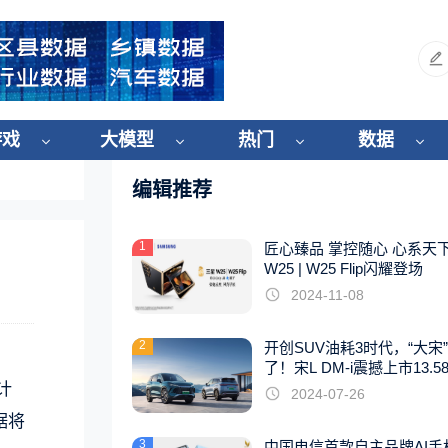
游戏
大模型
热门
数据
编辑推荐
1
匠心臻品 掌控随心 心系天
W25 | W25 Flip闪耀登场
2024-11-08
2
开创SUV油耗3时代，“大宋
了！宋L DM-i震撼上市13.5
起
计
2024-07-26
据将
3
中国电信首款自主品牌AI手