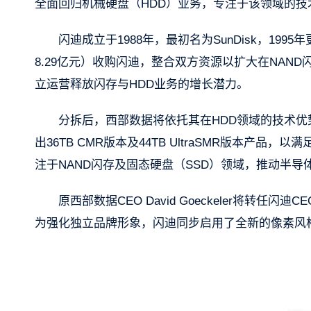
全面回归机械硬盘（HDD）业务，专注于该领域的技
闪迪成立于1988年，最初名为SunDisk，199
8.29亿元）收购闪迪，整合双方资源以扩大在NAN
立运营释放闪存与HDD业务的增长潜力。
分拆后，西部数据将依托其在HDD领域的技术优势
出36TB CMR版本及44TB UltraSMR版本
注于NAND闪存及固态硬盘（SSD）领域，推动半导
原西部数据CEO David Goeckeler将转任闪
为强化独立品牌形象，闪迪同步启用了全新的像素风格