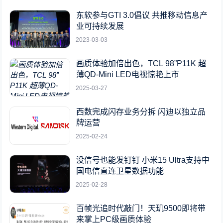
东软参与GTI 3.0倡议 共推移动信息产
业可持续发展
2023-03-03
画质体验加倍出色，TCL 98”P11K 超
薄QD-Mini LED电视惊艳上市
2025-03-27
西数完成闪存业务分拆 闪迪以独立品
牌运营
2025-02-24
没信号也能发钉钉 小米15 Ultra支持中
国电信直连卫星数据功能
2025-02-28
百帧光追时代敲门！天玑9500即将带
来掌上PC级画质体验