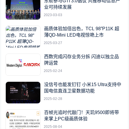
东软参与GTI 3.0倡议 共推移动信息产
业可持续发展
2023-03-03
画质体验加倍出色，TCL 98”P11K 超
薄QD-Mini LED电视惊艳上市
2025-03-27
西数完成闪存业务分拆 闪迪以独立品
牌运营
2025-02-24
没信号也能发钉钉 小米15 Ultra支持中
国电信直连卫星数据功能
2025-02-28
百帧光追时代敲门！天玑9500即将带
来掌上PC级画质体验
2025-08-04