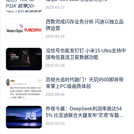
2025-03-27
西数完成闪存业务分拆 闪迪以独立品
牌运营
2025-02-24
没信号也能发钉钉 小米15 Ultra支持中
国电信直连卫星数据功能
2025-02-28
百帧光追时代敲门！天玑9500即将带
来掌上PC级画质体验
2025-08-04
昨夜今晨：DeepSeek利润率高达54
5% 比亚迪联合大疆发布“灵鸢”车载无
人机系统
2025-03-03