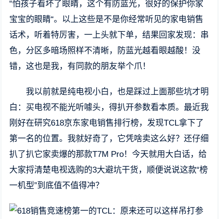
“怕孩子看坏了眼睛，这个有防蓝光，很好的保护你家
宝宝的眼睛“。以上这些是不是你经常听见的家电销售
话术，听着特厉害，一上头就下单，结果回家发现：串
色，分区多暗场照样不清晰，防蓝光越看眼越酸！没
错，这也是我，有同款的朋友举个爪！
我以前就是纯电视小白，也是踩过上面那些坑才明
白：买电视不能光听噱头，得扒开参数看本质。最近我
刚好在研究618京东家电销售排行榜，发现TCL拿下了
第一名的位置。我就好奇了，它凭啥卖这么好？还仔细
扒了扒它家卖爆的那款T7M Pro！今天就用大白话，给
大家捋清楚电视选购的3大避坑干货，顺便说说这款“榜
一机型”到底值不值得冲？