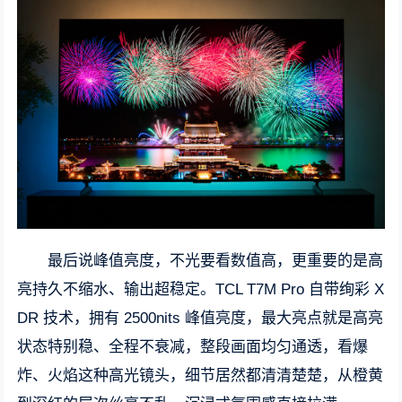
最后说峰值亮度，不光要看数值高，更重要的是高
亮持久不缩水、输出超稳定。TCL T7M Pro 自带绚彩 X
DR 技术，拥有 2500nits 峰值亮度，最大亮点就是高亮
状态特别稳、全程不衰减，整段画面均匀通透，看爆
炸、火焰这种高光镜头，细节居然都清清楚楚，从橙黄