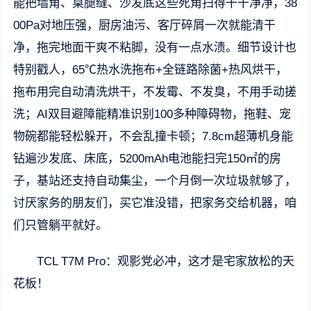
能把墙角、桌腿缝、沙发底这些死角扫得干干净净，38
00Pa对地压强，厨房油污、客厅碎屑一次就能清干
净，拖完地面干爽不粘脚，没有一点水渍。细节设计也
特别戳人，65℃热水洗拖布+全链路除菌+热风烘干，
拖布用完自动清洗烘干，不发霉、不发臭，不用手动搓
洗；AI双目避障能精准识别100多种障碍物，拖鞋、宠
物碗都能轻松躲开，不会乱撞卡顿；7.8cm超薄机身能
钻遍沙发底、床底，5200mAh电池能扫完150㎡的房
子，基站还支持自动集尘，一个月倒一次垃圾就够了，
讨厌家务的朋友们，买它准没错，把家务交给机器，咱
们只管躺平就好。
TCL T7M Pro：观影党必冲，这才是宅家放松的天
花板！