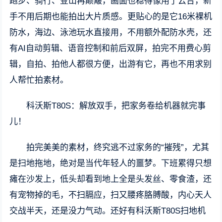
跑步、骑行、登山再颠簸，画面也稳得像用了云台，新
手不用后期也能拍出大片质感。更贴心的是它16米裸机
防水，海边、泳池玩水直接用，不用额外配防水壳，还
有AI自动剪辑、语音控制和前后双屏，拍完不用费心剪
辑，自拍、拍他人都很方便，出游有它，再也不用求别
人帮忙拍素材。
科沃斯T80S：解放双手，把家务卷给机器就完事
儿！
拍完美美的素材，终究逃不过家务的“摧残”，尤其
是扫地拖地，绝对是当代年轻人的噩梦。下班累得只想
瘫在沙发上，低头却看到地上全是头发丝、零食渣，还
有宠物掉的毛，不扫膈应，扫又腰疼胳膊酸，内心天人
交战半天，还是没力气动。还好有科沃斯T80S扫地机