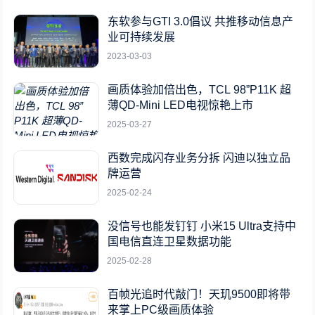
东软参与GTI 3.0倡议 共推移动信息产
业可持续发展
2023-03-03
画质体验加倍出色，TCL 98”P11K 超
薄QD-Mini LED电视惊艳上市
2025-03-27
西数完成闪存业务分拆 闪迪以独立品
牌运营
2025-02-24
没信号也能发钉钉 小米15 Ultra支持中
国电信直连卫星数据功能
2025-02-28
百帧光追时代敲门！天玑9500即将带
来掌上PC级画质体验