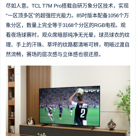
尽如人意。TCL T7M Pro搭载自研万象分区技术，实现
“一区顶多区”的超强控光能力。85吋版本配备1056个万
象分区，数量上完全等于3168个分区的RGB电视。观
看夜场球赛时，观众席暗部纯净无光晕，球员球衣的纹
理、手上的汗珠、草坪的纹路都清晰可辨，明暗过渡自
然流畅，赛场的层次感与立体感也很还原。