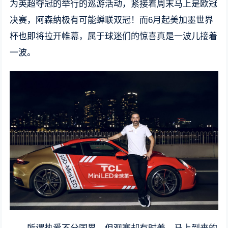
为英超夺冠的举行的巡游活动，紧接着周末马上是欧冠
决赛，阿森纳极有可能蝉联双冠！而6月起美加墨世界
杯也即将拉开帷幕，属于球迷们的惊喜真是一波儿接着
一波。