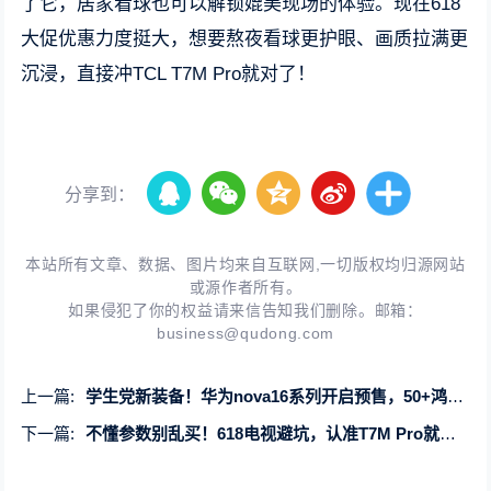
了它，居家看球也可以解锁媲美现场的体验。现在618
大促优惠力度挺大，想要熬夜看球更护眼、画质拉满更
沉浸，直接冲TCL T7M Pro就对了！
分享到：
本站所有文章、数据、图片均来自互联网,一切版权均归源网站
或源作者所有。
如果侵犯了你的权益请来信告知我们删除。邮箱：
business@qudong.com
上一篇:
学生党新装备！华为nova16系列开启预售，50+鸿蒙版校园应用体验再升级
下一篇:
不懂参数别乱买！618电视避坑，认准T7M Pro就够了