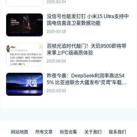
2025-02-24
没信号也能发钉钉 小米15 Ultra支持中
国电信直连卫星数据功能
2025-02-28
百帧光追时代敲门！天玑9500即将带
来掌上PC级画质体验
2025-08-04
昨夜今晨：DeepSeek利润率高达54
5% 比亚迪联合大疆发布“灵鸢”车载无
人机系统
2025-03-03
网站地图
所有文章
标签合集
关于我们
联系我们