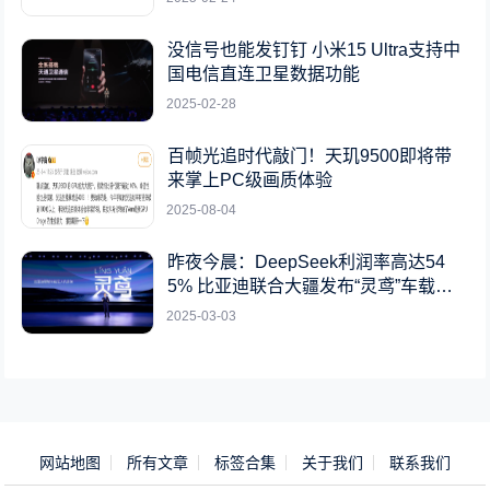
没信号也能发钉钉 小米15 Ultra支持中
国电信直连卫星数据功能
2025-02-28
百帧光追时代敲门！天玑9500即将带
来掌上PC级画质体验
2025-08-04
昨夜今晨：DeepSeek利润率高达54
5% 比亚迪联合大疆发布“灵鸢”车载无
人机系统
2025-03-03
网站地图
所有文章
标签合集
关于我们
联系我们