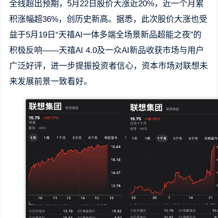
全线超出预期，5月22日股价大涨近20%，近一个月累
积涨幅超36%，创历史新高。据悉，此次股价大涨也受
益于5月19日“天禧AI一体多端全场景新品超能之夜”的
积极反响——天禧AI 4.0及一众AI新品收获市场与用户
广泛好评，进一步提振投资者信心，资本市场对联想未
来发展前景一致看好。