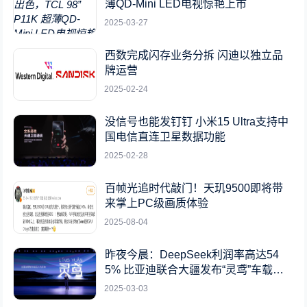
薄QD-Mini LED电视惊艳上市
2025-03-27
西数完成闪存业务分拆 闪迪以独立品
牌运营
2025-02-24
没信号也能发钉钉 小米15 Ultra支持中
国电信直连卫星数据功能
2025-02-28
百帧光追时代敲门！天玑9500即将带
来掌上PC级画质体验
2025-08-04
昨夜今晨：DeepSeek利润率高达54
5% 比亚迪联合大疆发布“灵鸢”车载无
人机系统
2025-03-03