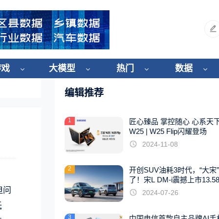
游戏
大模型
热门
数据
编辑推荐
1
匠心臻品 掌控随心 心系天
W25 | W25 Flip闪耀登场
2024-11-08
2
开创SUV油耗3时代，“大宋
了！宋L DM-i震撼上市13.5
起
但问
2024-07-26
低
3
中国电信首款自主品牌AI手