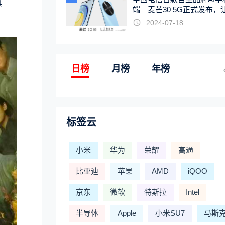
真
端—麦芒30 5G正式发布，
触手可及
2024-07-18
日榜
月榜
年榜
标签云
小米
华为
荣耀
高通
比亚迪
苹果
AMD
iQOO
京东
微软
特斯拉
Intel
半导体
Apple
小米SU7
马斯