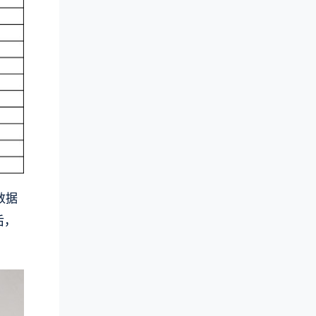
数据
后，