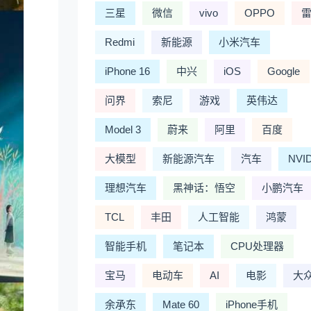
三星
微信
vivo
OPPO
Redmi
新能源
小米汽车
iPhone 16
中兴
iOS
Google
问界
索尼
游戏
英伟达
Model 3
蔚来
阿里
百度
大模型
新能源汽车
汽车
NVI
理想汽车
黑神话：悟空
小鹏汽车
TCL
丰田
人工智能
鸿蒙
智能手机
笔记本
CPU处理器
宝马
电动车
AI
电影
大
余承东
Mate 60
iPhone手机