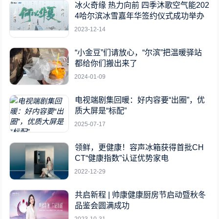
冰火奇缘 热力向前 四季沐歌空气能202
4哈尔滨冰雪嘉年华签约仪式成功举办
2023-12-14
“小金豆”们请放心，“尔滨”把温暖驿站
都给你们搬出来了
2024-01-09
电视端剧集回暖：好内容要“出圈”，优
质大屏是“标配”
2025-07-17
领鲜，更健康！容声冰箱获得首批CH
CT“健康指数”认证优势家电
2022-12-29
共启新程 | 帅康健康厨房节启动暨秋冬
品鉴会圆满成功