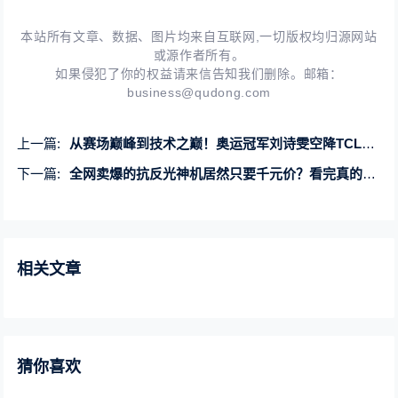
本站所有文章、数据、图片均来自互联网,一切版权均归源网站
或源作者所有。
如果侵犯了你的权益请来信告知我们删除。邮箱：
business@qudong.com
上一篇:
从赛场巅峰到技术之巅！奥运冠军刘诗雯空降TCL奥运中国行深圳站
下一篇:
全网卖爆的抗反光神机居然只要千元价？看完真的心动了
相关文章
猜你喜欢