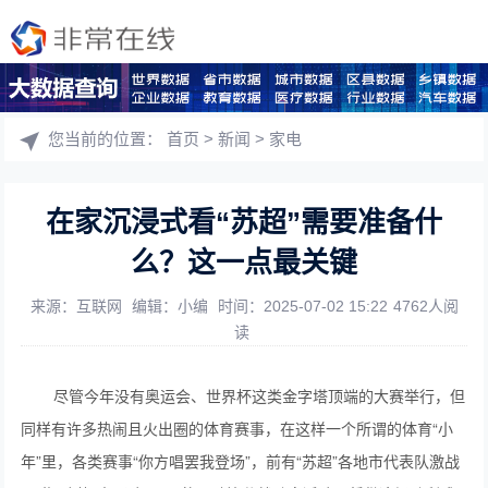
您当前的位置：
首页
>
新闻
>
家电
在家沉浸式看“苏超”需要准备什
么？这一点最关键
来源：互联网
编辑：小编
时间：2025-07-02 15:22
4762人阅
读
尽管今年没有奥运会、世界杯这类金字塔顶端的大赛举行，但
同样有许多热闹且火出圈的体育赛事，在这样一个所谓的体育“小
年”里，各类赛事“你方唱罢我登场”，前有“苏超”各地市代表队激战