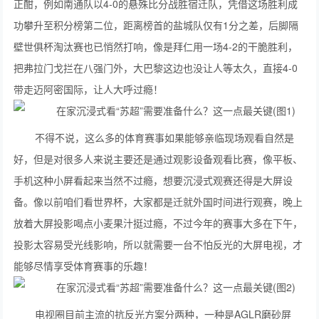
正酣，例如南通队以4-0的悬殊比分战胜宿迁队，凭借这场胜利成
功攀升至积分榜第二位，距离榜首的盐城队仅有1分之差，后脚隔
壁世俱杯淘汰赛也已悄然打响，像是拜仁用一场4-2的干脆胜利，
把弗拉门戈拦在八强门外，大巴黎这边也没让人等太久，直接4-0
带走迈阿密国际，让人大呼过瘾！
不得不说，这么多的体育赛事如果能够亲临现场观看自然是
好，但是对很多人来说主要还是通过观影设备观看比赛，像平板、
手机这种小屏看起来当然不过瘾，想要沉浸式观赛还得是大屏设
备。像以前咱们看世界杯，大家都是迁就外国时间进行观赛，晚上
放着大屏投影喝点小麦果汁挺过瘾，不过今年的赛事大多在下午，
投影太容易受光线影响，所以就需要一台不怕反光的大屏电视，才
能够尽情享受体育赛事的乐趣！
电视圈目前主流的抗反光方案分两种，一种是AGLR磨砂屏