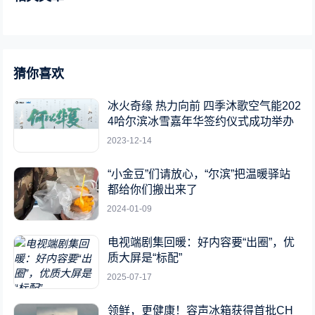
猜你喜欢
冰火奇缘 热力向前 四季沐歌空气能202
4哈尔滨冰雪嘉年华签约仪式成功举办
2023-12-14
“小金豆”们请放心，“尔滨”把温暖驿站
都给你们搬出来了
2024-01-09
电视端剧集回暖：好内容要“出圈”，优
质大屏是“标配”
2025-07-17
领鲜，更健康！容声冰箱获得首批CH