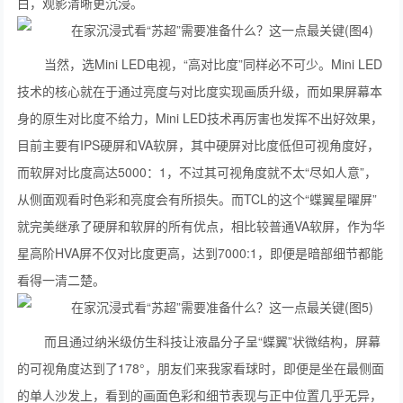
白，观影清晰更沉浸。
当然，选Mini LED电视，“高对比度”同样必不可少。Mini LED
技术的核心就在于通过亮度与对比度实现画质升级，而如果屏幕本
身的原生对比度不给力，Mini LED技术再厉害也发挥不出好效果，
目前主要有IPS硬屏和VA软屏，其中硬屏对比度低但可视角度好，
而软屏对比度高达5000：1，不过其可视角度就不太“尽如人意”，
从侧面观看时色彩和亮度会有所损失。而TCL的这个“蝶翼星曜屏”
就完美继承了硬屏和软屏的所有优点，相比较普通VA软屏，作为华
星高阶HVA屏不仅对比度更高，达到7000:1，即便是暗部细节都能
看得一清二楚。
而且通过纳米级仿生科技让液晶分子呈“蝶翼”状微结构，屏幕
的可视角度达到了178°，朋友们来我家看球时，即便是坐在最侧面
的单人沙发上，看到的画面色彩和细节表现与正中位置几乎无异，