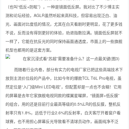
（也叫“低反+防眩”），一种是镜面低反屏。我对比了不少博主实
测和论坛经验，AGLR虽然听起来高科技，但容易出现泛白、油
光、画面对比度低的情况，尤其在白天看剧时更明显，花了更多钱
不说，反而没有得到更好的体验，劝退指数拉满。镜面低反屏就不
一样了，它能在抗反光的同时保持画面通透度，市面上的一些旗舰
机型也都用的是这套方案。
而随着行业内卷，部分有实力的电视厂家已把这些高端技术下
放到主流价位段的产品中，比如今年的爆款TCL T6L Pro电视，虽
然定位是“入门级Mini LED电视”，但配置却是一点也不含糊！它用
的屏幕是去年它家旗舰电视同款的蝶翼星曜屏，“镜面屏+低反膜”
的组合，用的还是目前行业最高等级的0.5%LR的低反膜，整机反
射率只有1.8%，远低于行业2.6%的反射率，白天客厅开着窗户看
球赛，也不用担心屏幕反光导致看不清球员动作，画面纯净不泛