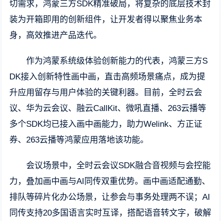
切需求，鸿蒙三方SDK精准破局，将复杂的底层技术封
装为开箱即用的创新组件，让开发者得以聚焦业务本
身，高效推进产品迭代。
作为鸿蒙系统级体验创新能力的代表，鸿蒙三方S
DK接入创新特性画中画，直击高频场景痛点，成为提
升应用留存与用户体验的关键利器。目前，全时云会
议、华为云会议、融云CallKit、微吼直播、263云播等
多个SDK均已接入画中画能力，助力Welink、方正证
券、263云播等鸿蒙应用落地该功能。
会议场景中，全时云会议SDK融合音视频与会控能
力，叠加画中画与AI同传双重优势。画中画适配通勤、
排队等碎片化办公场景，让参会与事务处理两不误；AI
同传支持20多国语言实时互译，搭配语音转文字，破解