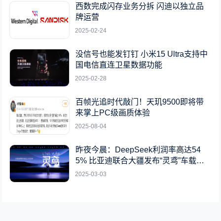
西数完成闪存业务分拆 闪迪以独立品
牌运营
2025-02-24
没信号也能发钉钉 小米15 Ultra支持中
国电信直连卫星数据功能
2025-02-28
百帧光追时代敲门！天玑9500即将带
来掌上PC级画质体验
2025-08-04
昨夜今晨：DeepSeek利润率高达54
5% 比亚迪联合大疆发布“灵鸢”车载无
人机系统
2025-03-03