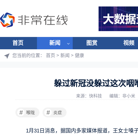
首页
新闻
图赏
视频
您当前的位置：
首页
>
新闻
>
健康
躲过新冠没躲过这次咽
来源：快科技
编辑：非小米
#
#
喉咙
炎症
1月31日消息，据国内多家媒体报道，王女士嗓