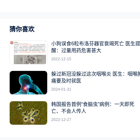
猜你喜欢
小狗误食6粒布洛芬器官衰竭死亡 医生
醒：过量用药危害甚大
2022-12-15
躲过新冠没躲过这次咽喉炎 医生：咽喉
痛要及时就医
2024-01-31
韩国报告首例“食脑虫”病例：一天即死
亡、不会人传人
2022-12-27