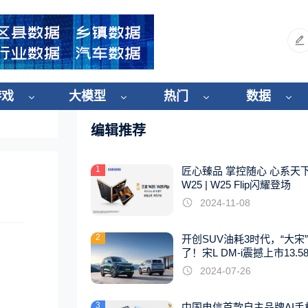
游戏
大模型
热门
数据
编辑推荐
1
匠心臻品 掌控随心 心系天
W25 | W25 Flip闪耀登场
2024-11-08
2
开创SUV油耗3时代，“大宋
了！宋L DM-i震撼上市13.5
起
2024-07-26
。
3
中国电信首款自主品牌AI手