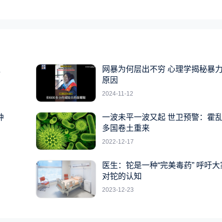
提
网暴为何层出不穷 心理学揭秘暴
原因
2024-11-12
肿
一波未平一波又起 世卫预警：霍
多国卷土重来
2022-12-17
医生：铊是一种“完美毒药” 呼吁
对铊的认知
2023-12-23