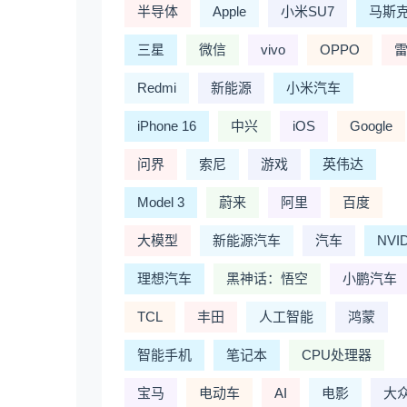
半导体
Apple
小米SU7
马斯
三星
微信
vivo
OPPO
Redmi
新能源
小米汽车
iPhone 16
中兴
iOS
Google
问界
索尼
游戏
英伟达
Model 3
蔚来
阿里
百度
大模型
新能源汽车
汽车
NVI
理想汽车
黑神话：悟空
小鹏汽车
TCL
丰田
人工智能
鸿蒙
智能手机
笔记本
CPU处理器
宝马
电动车
AI
电影
大