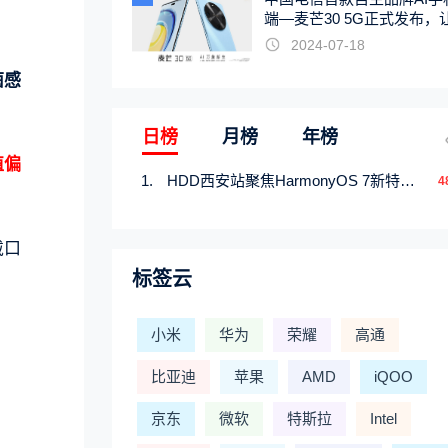
端—麦芒30 5G正式发布，
触手可及
2024-07-18
菌感
日榜
月榜
年榜
值偏
HDD西安站聚焦HarmonyOS 7新特性，解锁从互联到智能的应用开发新范式
4
戴口
标签云
小米
华为
荣耀
高通
比亚迪
苹果
AMD
iQOO
京东
微软
特斯拉
Intel