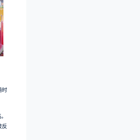
随时
高。
被反