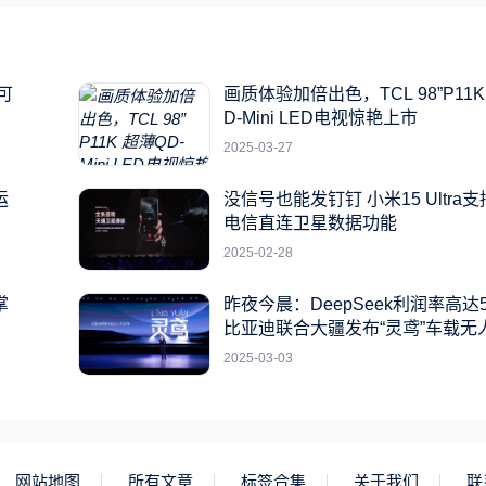
可
画质体验加倍出色，TCL 98”P11K
D-Mini LED电视惊艳上市
2025-03-27
运
没信号也能发钉钉 小米15 Ultra
电信直连卫星数据功能
2025-02-28
掌
昨夜今晨：DeepSeek利润率高达5
比亚迪联合大疆发布“灵鸢”车载无
统
2025-03-03
网站地图
所有文章
标签合集
关于我们
联