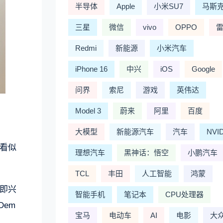
半导体
Apple
小米SU7
马斯
三星
微信
vivo
OPPO
Redmi
新能源
小米汽车
iPhone 16
中兴
iOS
Google
问界
索尼
游戏
英伟达
Model 3
蔚来
阿里
百度
大模型
新能源汽车
汽车
NVI
看似
理想汽车
黑神话：悟空
小鹏汽车
TCL
丰田
人工智能
鸿蒙
即兴
智能手机
笔记本
CPU处理器
em
宝马
电动车
AI
电影
大