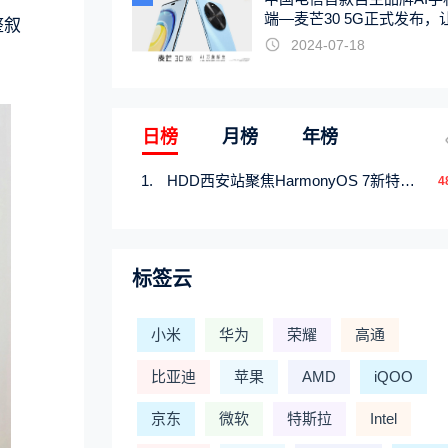
端—麦芒30 5G正式发布，
整叙
触手可及
2024-07-18
日榜
月榜
年榜
HDD西安站聚焦HarmonyOS 7新特性，解锁从互联到智能的应用开发新范式
4
标签云
小米
华为
荣耀
高通
比亚迪
苹果
AMD
iQOO
京东
微软
特斯拉
Intel