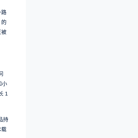
一路
 的
正被
问
和小
 1
品持
术载