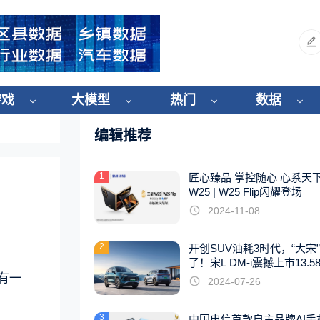
游戏
大模型
热门
数据
编辑推荐
1
匠心臻品 掌控随心 心系天
W25 | W25 Flip闪耀登场
2024-11-08
2
开创SUV油耗3时代，“大宋
了！宋L DM-i震撼上市13.5
起
有一
2024-07-26
3
中国电信首款自主品牌AI手