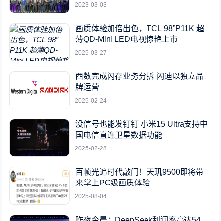
2023-03-03
画质体验加倍出色，TCL 98”P11K 超
薄QD-Mini LED电视惊艳上市
2025-03-27
西数完成闪存业务分拆 闪迪以独立品
牌运营
2025-02-24
没信号也能发钉钉 小米15 Ultra支持中
国电信直连卫星数据功能
2025-02-28
百帧光追时代敲门！天玑9500即将带
来掌上PC级画质体验
2025-08-04
昨夜今晨：DeepSeek利润率高达54