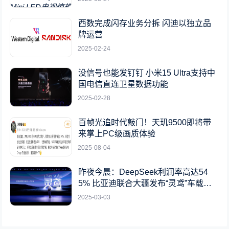
西数完成闪存业务分拆 闪迪以独立品
牌运营
2025-02-24
没信号也能发钉钉 小米15 Ultra支持中
国电信直连卫星数据功能
2025-02-28
百帧光追时代敲门！天玑9500即将带
来掌上PC级画质体验
2025-08-04
昨夜今晨：DeepSeek利润率高达54
5% 比亚迪联合大疆发布“灵鸢”车载无
人机系统
2025-03-03