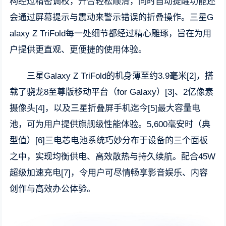
构经过精密调校，开合轻松顺滑，同时自动提醒功能还
会通过屏幕提示与震动来警示错误的折叠操作。三星G
alaxy Z TriFold每一处细节都经过精心雕琢，旨在为用
户提供更直观、更便捷的使用体验。
三星Galaxy Z TriFold的机身薄至约3.9毫米[2]，搭
载了骁龙8至尊版移动平台（for Galaxy）[3]、2亿像素
摄像头[4]，以及三星折叠屏手机迄今[5]最大容量电
池，可为用户提供旗舰级性能体验。5,600毫安时（典
型值）[6]三电芯电池系统巧妙分布于设备的三个面板
之中，实现均衡供电、高效散热与持久续航。配合45W
超级加速充电[7]，令用户可尽情畅享影音娱乐、内容
创作与高效办公体验。