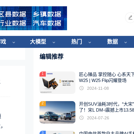
游戏
大模型
热门
数据
编辑推荐
1
匠心臻品 掌控随心 心系天
乐
W25 | W25 Flip闪耀登场
2024-11-08
2
开创SUV油耗3时代，“大宋
了！宋L DM-i震撼上市13.5
起
烦
2024-07-26
益，
3
中国电信首款自主品牌AI手