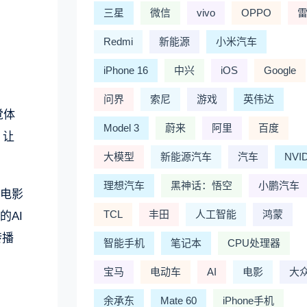
三星
微信
vivo
OPPO
Redmi
新能源
小米汽车
iPhone 16
中兴
iOS
Google
问界
索尼
游戏
英伟达
觉体
Model 3
蔚来
阿里
百度
，让
大模型
新能源汽车
汽车
NVI
理想汽车
黑神话：悟空
小鹏汽车
外电影
TCL
丰田
人工智能
鸿蒙
的AI
转播
智能手机
笔记本
CPU处理器
宝马
电动车
AI
电影
大
余承东
Mate 60
iPhone手机