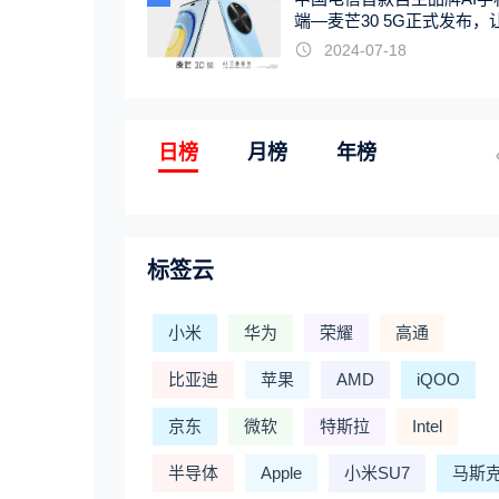
端—麦芒30 5G正式发布，
触手可及
2024-07-18
日榜
月榜
年榜
标签云
小米
华为
荣耀
高通
比亚迪
苹果
AMD
iQOO
京东
微软
特斯拉
Intel
半导体
Apple
小米SU7
马斯