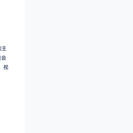
的主
读会
，视