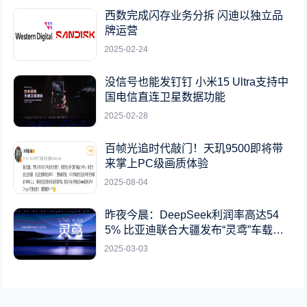
西数完成闪存业务分拆 闪迪以独立品
牌运营
2025-02-24
没信号也能发钉钉 小米15 Ultra支持中
国电信直连卫星数据功能
2025-02-28
百帧光追时代敲门！天玑9500即将带
来掌上PC级画质体验
2025-08-04
昨夜今晨：DeepSeek利润率高达54
5% 比亚迪联合大疆发布“灵鸢”车载无
人机系统
2025-03-03