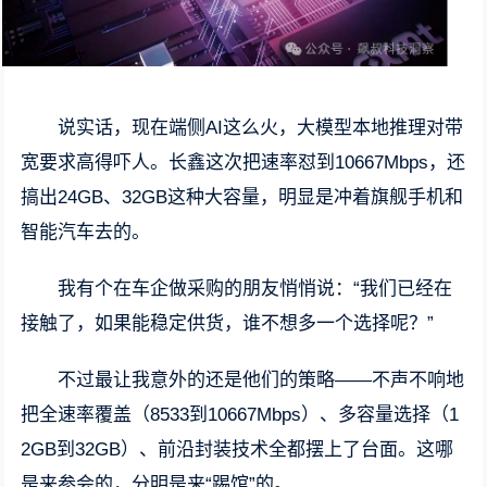
说实话，现在端侧AI这么火，大模型本地推理对带
宽要求高得吓人。长鑫这次把速率怼到10667Mbps，还
搞出24GB、32GB这种大容量，明显是冲着旗舰手机和
智能汽车去的。
我有个在车企做采购的朋友悄悄说：“我们已经在
接触了，如果能稳定供货，谁不想多一个选择呢？”
不过最让我意外的还是他们的策略——不声不响地
把全速率覆盖（8533到10667Mbps）、多容量选择（1
2GB到32GB）、前沿封装技术全都摆上了台面。这哪
是来参会的，分明是来“踢馆”的。