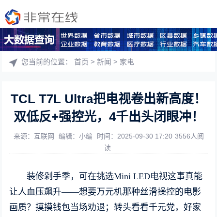
您当前的位置：
首页
>
新闻
>
家电
TCL T7L Ultra把电视卷出新高度！
双低反+强控光，4千出头闭眼冲！
来源：互联网
编辑：小编
时间：2025-09-30 17:20
3556人阅
读
装修剁手季，可在挑选Mini LED电视这事真能
让人血压飙升——想要万元机那种丝滑操控的电影
画质？摸摸钱包当场劝退；转头看看千元党，好家