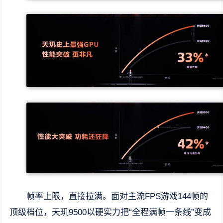
帧率上限，直接拉满。面对主流FPS游戏144帧的
顶级档位，天玑9500以硬实力把“全程满帧一条线”变成