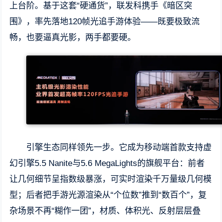
上台阶。基于这套“硬通货”，联发科携手《暗区突
围》，率先落地120帧光追手游体验——既要极致流
畅，也要逼真光影，两手都要硬。
引擎生态同样领先一步。它成为移动端首款支持虚
幻引擎5.5 Nanite与5.6 MegaLights的旗舰平台：前者
让几何细节呈指数级暴涨，可实时渲染千万量级几何模
型；后者把手游光源渲染从“个位数”推到“数百个”，复
杂场景不再“糊作一团”，材质、体积光、反射层层叠