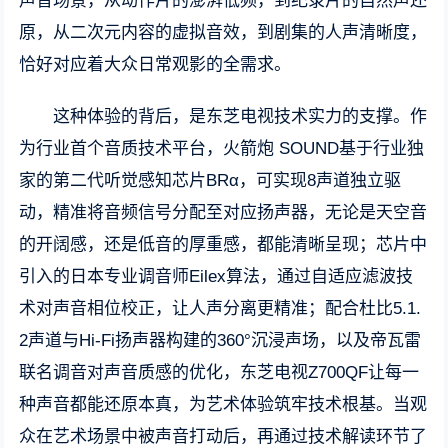
声音场景，从动作片的澎湃低频，到纪录片的自然声还
原，从二次元内容的虚拟音效，到剧集的人声清晰度，
恰好对应着大众日常观影的全需求。
这种体验的背后，是东芝电视技术实力的支撑。作
为行业首个音质技术平台，火箭炮 SOUND基于行业独
家的第二代听觉感知芯片BRα，可实现8声道独立驱
动，精准将音频信号分配至对应扬声器，无论是天空音
的开阔感，还是低音的厚重感，都能清晰呈现；芯片中
引入的日本专业调音师Eilex算法，通过自适应滤波技
术对声音相位校正，让人声分离更精准；配合杜比5.1.
2声道与Hi-Fi扬声器构建的360°沉浸声场，以及帝瓦雷
联名调音对声音质感的优化，东芝电视Z700QF让每一
种声音都能还原本真，为艺术体验筑牢技术根基。当观
众在艺术场景中被声音打动后，再通过技术解读环节了