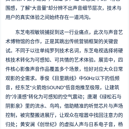
围感，了解“大音量”却分辨不出声音细节层次，技术与
用户的真实体验之间始终存在一道鸿沟。
东芝电视敏锐捕捉到这一行业痛点，此次与声音艺
术博物馆的合作，正是其跳出传统营销框架的关键尝
试。不同于以往单纯罗列技术名词，东芝电视选择将硬
核技术转化为可感知、可共情的艺术体验。展览中，四
件核心影像声音作品覆盖多个场景，恰好对应大众日常
观影的全需求。季俊《目里跳线》中50Hz以下的低频
音，经东芝“火箭炮SOUND”低音炮推至极限，让建筑
的“冷漠感”转化为可感知的空气震动；唐潮《绿松石与
阴影泉》里的流水、鸟鸣，借助精准的听觉芯片与声场
控制，被完整搬进展厅，让观众在喧嚣中找回注意力的
归处；黄安澜《创世纪》的虚拟人声与日系电子音，杨