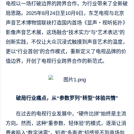
电视以一场打破边界的跨界合作，为行业带来了全新破
局思路。2025年8月24日至10月9日，东芝电视与北京
声音艺术博物馆联袂打造国内首场《显声・视听拓扑》
影像声音艺术展，这场融合“技术实力”与“艺术表达”的
创新实践，不仅让大众沉浸式触摸到声音艺术的温度，
更以“行业首创”的合作模式，重新定义了电视品牌的价
值边界，开创了电视行业跨界合作的新范式。
破局行业痛点，从“参数罗列”转型“体验共情”
在过去的电视行业发展中，“硬件比拼”始终是主流
方向。然而，这种“重参数、轻体验”的模式，逐渐让消
费者陷入“数字迷雾”，知道“多声道”却感受不到声场包