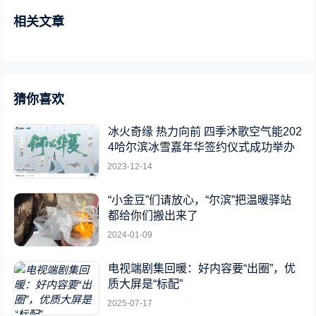
相关文章
猜你喜欢
冰火奇缘 热力向前 四季沐歌空气能202
4哈尔滨冰雪嘉年华签约仪式成功举办
2023-12-14
“小金豆”们请放心，“尔滨”把温暖驿站
都给你们搬出来了
2024-01-09
电视端剧集回暖：好内容要“出圈”，优
质大屏是“标配”
2025-07-17