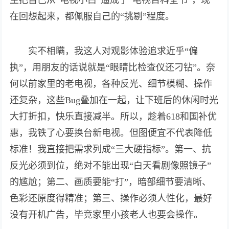
生把自己从“电视小白”逼成了“电视百科全书”，现
在回想起来，都佩服自己的“挑剔”程度。
实不相瞒，我这人对观影体验追求近乎“偏
执”，用朋友的话说就是“眼睛比检查仪还刁钻”。奈
何以前家里的老电视，各种反光、细节模糊、操作
还复杂，这些Bug叠加在一起，让下班后的休闲时光
大打折扣，快乐直接减半。所以，趁着618和国补优
惠，我铁了心要换台新电视。但图便宜不代表降低
标准！我直接把需求列成“三大硬指标”。第一、抗
反光必须到位，绝对不能出现“白天看剧像照镜子”
的尴尬；第二、画质要能“打”，暗部细节要清晰、
色彩还原度得精准；第三、操作必须人性化，最好
没有开机广告，毕竟家里小孩老人也要会操作。