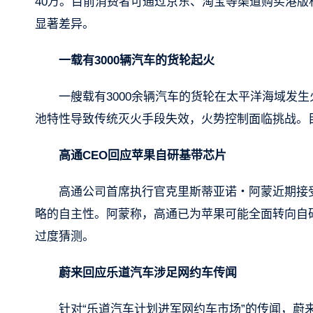
40万。目前消费者可通过京东、淘宝等渠道购买港版
显著差异。
一载有3000辆汽车的货轮起火
一艘载有3000余辆汽车的货轮在太平洋海域发
池特性导致传统灭火手段失效，火势控制面临挑战。
高通CEO回应苹果自研基带芯片
高通公司首席执行官克里斯蒂亚诺・阿蒙近期接
略的自主性。阿蒙称，高通已为苹果可能全面转向自
过度猜测。
蔚来回应乐道汽车涉足网约车传闻
针对“乐道汽车计划进军网约车市场”的传闻，蔚