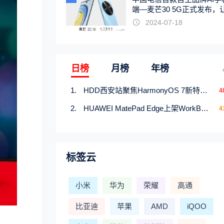
端—麦芒30 5G正式发布，
触手可及
2024-07-18
日榜
月榜
年榜
HDD西安站聚焦HarmonyOS 7新特性，解锁从互联到智能的应用开发新范式
4
HUAWEI MatePad Edge上架WorkBuddy鸿蒙PC版，说话就能干活的AI办公搭子
4
标签云
小米
华为
荣耀
高通
比亚迪
苹果
AMD
iQOO