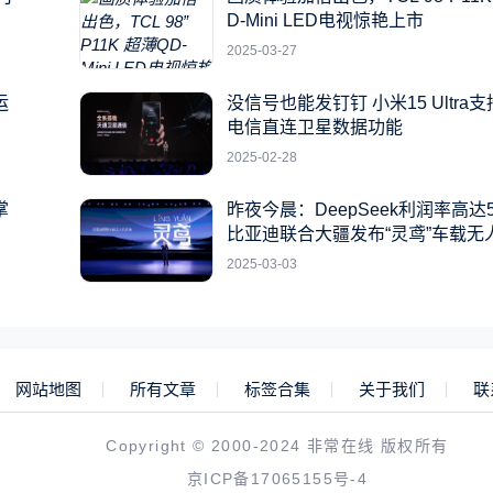
D-Mini LED电视惊艳上市
2025-03-27
运
没信号也能发钉钉 小米15 Ultra
电信直连卫星数据功能
2025-02-28
掌
昨夜今晨：DeepSeek利润率高达5
比亚迪联合大疆发布“灵鸢”车载无
统
2025-03-03
网站地图
所有文章
标签合集
关于我们
联
Copyright © 2000-2024 非常在线 版权所有
京ICP备17065155号-4