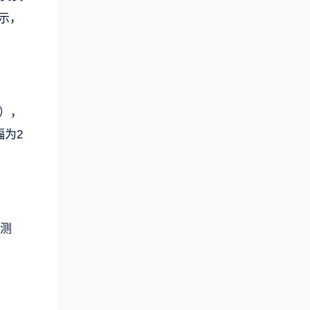
示，
元），
幅为2
值测