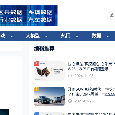
游戏
大模型
热门
数据
编辑推荐
1
匠心臻品 掌控随心 心系天
W25 | W25 Flip闪耀登场
2024-11-08
2
开创SUV油耗3时代，“大宋
了！宋L DM-i震撼上市13.5
起
2024-07-26
3
中国电信首款自主品牌AI手