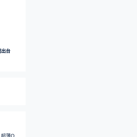
规出台
 超薄Q