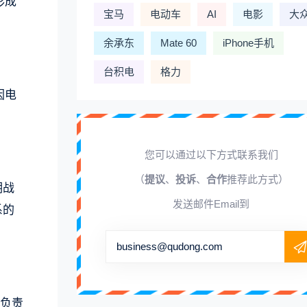
形成
宝马
电动车
AI
电影
大
余承东
Mate 60
iPhone手机
台积电
格力
因电
您可以通过以下方式联系我们
（
提议
、
投诉
、
合作
推荐此方式）
期战
发送邮件Email到
系的
business@qudong.com
司负责