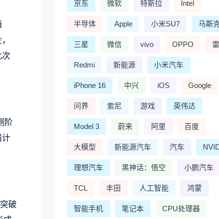
京东
微软
特斯拉
Intel
半导体
Apple
小米SU7
马斯
通
企，
三星
微信
vivo
OPPO
此次
Redmi
新能源
小米汽车
iPhone 16
中兴
iOS
Google
问界
索尼
游戏
英伟达
测阶
Model 3
蔚来
阿里
百度
猫计
大模型
新能源汽车
汽车
NVI
理想汽车
黑神话：悟空
小鹏汽车
TCL
丰田
人工智能
鸿蒙
已突破
智能手机
笔记本
CPU处理器