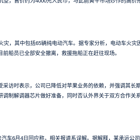
机型，售价约为4000元人民币，与此前黄牛市场炒作的高价
生火灾，其中包括65辆纯电动汽车。据专家分析，电动车火灾
目前船员已全部安全撤离，救援拖船正在赶往现场。
受采访时表示，公司已降低对苹果业务的依赖，并强调其长
研调制解调器芯片做好准备，同时否认外界关于双方合作关
来汽车6月4日回应称，相关报道系误解。据解释，某承运公