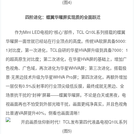
四阶进化：蝶翼华曜屏实现质的全面跃迁
作为Mini LED电视的“核心”部件，TCL Q10L系列搭载的蝶翼
华曜屏一面世就已经站在行业顶点的高度。传统VA软屏具备5000:
1对比度，第一次进化，TCL自研的华星HVA屏升级到具备7000：1
的超高原生对比度；第二次进化，在华星HVA屏的基础上，增加广
色视角、广色域，再次进化为华星WHVA屏；第三次进化，搭载极
景·无黑边技术升级为华星WHVA Pro屏；第四次进化，再额外增加
一层仅有0.5%反射率的行业顶尖级低反膜，最终成就无黑边、全
场景抗干扰的“封神”屏幕——蝶翼华曜屏‌。不论是白天或黑夜，电
视画面再也不怕受到外部光暗干扰，画面更纯净真实，并且色视角
比普通VA屏提升40%，侧看也画面清晰！