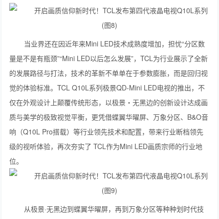
当业界还在因近年来Mini LED技术成熟度增加，担忧“分区数
量是不是有瓶颈”“Mini LED以后怎么发展”，TCL为行业展示了全新
的发展路径与打法，技术的革新不单单在于参数膨胀，而是回归视
觉的体验标准。TCL Q10L系列极景QD-Mini LED电视的推出，不
仅在外观设计上颠覆传统形态，以极景・无黑边的创新设计达成画
质与美学的极致视觉平衡，更凭借蝶翼华曜屏、万象分区、B&O音
响（Q10L Pro搭载）等行业领先技术和配置，带来行业断档领先
级的视听体验，再次夯实了 TCL作为Mini LED画质宗师的行业地
位。
从极景·无黑边到蝶翼华曜屏，再到万象分区等种种划时代技