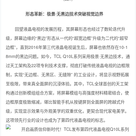
形态革新：极景·无黑边技术突破视觉边界
回望液晶电视的发展历程，其屏幕形态也经过了数轮迭代升
级，屏幕边缘的“黑边”形态从一代的“超宽边框”升级为二代的“超窄
边框”，直到2016年第三代液晶电视诞生后，屏幕也依然存在10-1
8mm的黑边问题。如今，TCL Q10L系列采用极景·无黑边技术，通
过‌天工架构‌‌及22项专利技术支撑，彻底打破传统液晶电视的边框限
制，实现“无边框、无黑区、无缝隙” 的工业设计，将显示视野拓展
至极限，带来真全面屏的沉浸体验。其中，TCL全球首创的天工架
构通过创新模组组合方案，将屏幕模组与高强度材料精密结合，使
边框厚度极致缩减‌，堪比智能手机从按键屏到全面屏的跨越式升
级‌，实现显示效果与外观美学的双重优化，更契合现代家电美学。
这项领先行业的设计也成为了第四代液晶电视的标志。