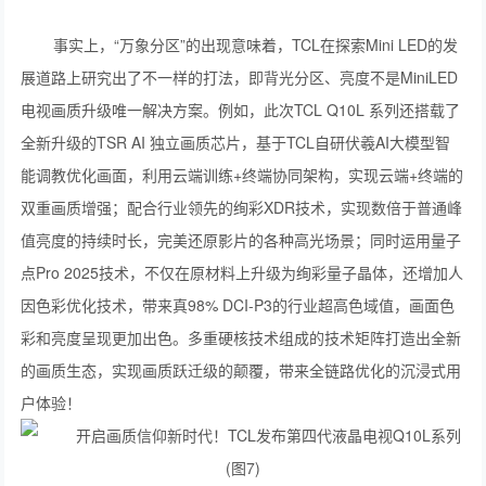
事实上，“万象分区”的出现意味着，TCL在探索Mini LED的发
展道路上研究出了不一样的打法，即背光分区、亮度不是MiniLED
电视画质升级唯一解决方案。例如，此次TCL Q10L 系列还搭载了
全新升级的TSR AI 独立画质芯片，基于TCL自研伏羲AI大模型智
能调教优化画面，利用云端训练+终端协同架构，实现云端+终端的
双重画质增强；配合行业领先的绚彩XDR技术，实现数倍于普通峰
值亮度的持续时长，完美还原影片的各种高光场景；同时运用量子
点Pro 2025技术，不仅在原材料上升级为绚彩量子晶体，还增加人
因色彩优化技术，带来真98% DCI-P3的行业超高色域值，画面色
彩和亮度呈现更加出色。多重硬核技术组成的技术矩阵打造出全新
的画质生态，实现画质跃迁级的颠覆，带来全链路优化的沉浸式用
户体验！