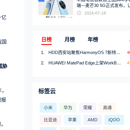
端—麦芒30 5G正式发布，
触手可及
2024-07-18
十亿
日榜
月榜
年榜
我国
HDD西安站聚焦HarmonyOS 7新特性，解锁从互联到智能的应用开发新范式
4
HUAWEI MatePad Edge上架WorkBuddy鸿蒙PC版，说话就能干活的AI办公搭子
4
威胁
年，
标签云
预报
小米
华为
荣耀
高通
比亚迪
苹果
AMD
iQOO
楼。