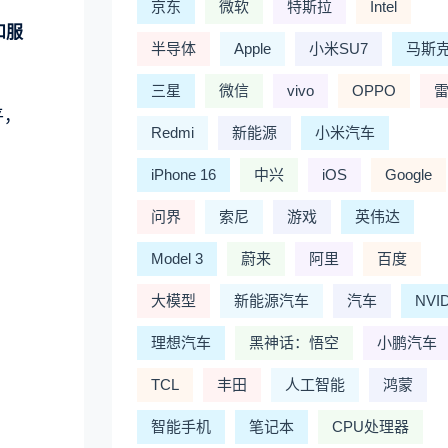
京东
微软
特斯拉
Intel
和服
半导体
Apple
小米SU7
马斯
三星
微信
vivo
OPPO
平，
Redmi
新能源
小米汽车
iPhone 16
中兴
iOS
Google
问界
索尼
游戏
英伟达
Model 3
蔚来
阿里
百度
大模型
新能源汽车
汽车
NVI
理想汽车
黑神话：悟空
小鹏汽车
TCL
丰田
人工智能
鸿蒙
智能手机
笔记本
CPU处理器