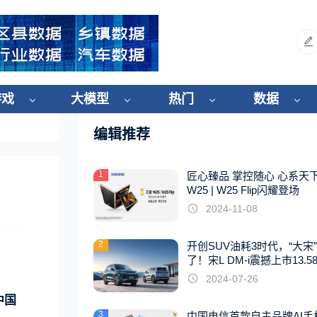
游戏
大模型
热门
数据
编辑推荐
1
匠心臻品 掌控随心 心系天
W25 | W25 Flip闪耀登场
2024-11-08
2
开创SUV油耗3时代，“大宋
了！宋L DM-i震撼上市13.5
起
2024-07-26
中国
3
中国电信首款自主品牌AI手