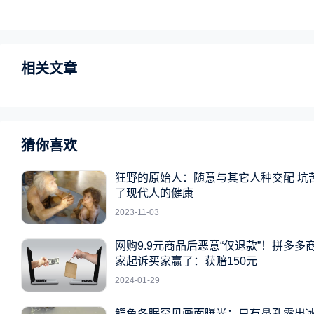
相关文章
猜你喜欢
狂野的原始人：随意与其它人种交配 坑
了现代人的健康
2023-11-03
网购9.9元商品后恶意“仅退款”！拼多多
家起诉买家赢了：获赔150元
2024-01-29
鳄鱼冬眠罕见画面曝光：只有鼻孔露出