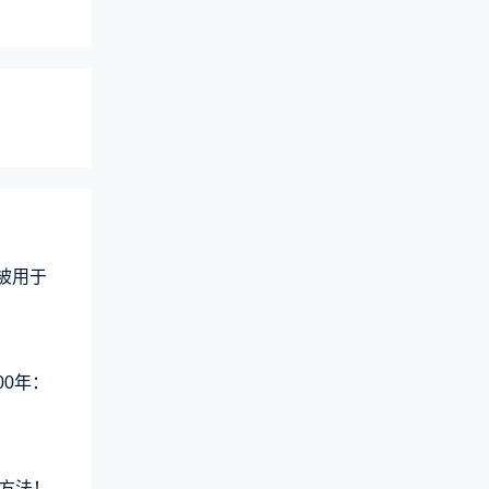
术被用于
00年：
方法！