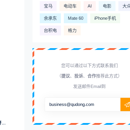
宝马
电动车
AI
电影
大
余承东
Mate 60
iPhone手机
台积电
格力
您可以通过以下方式联系我们
（
提议
、
投诉
、
合作
推荐此方式）
发送邮件Email到
business@qudong.com
西