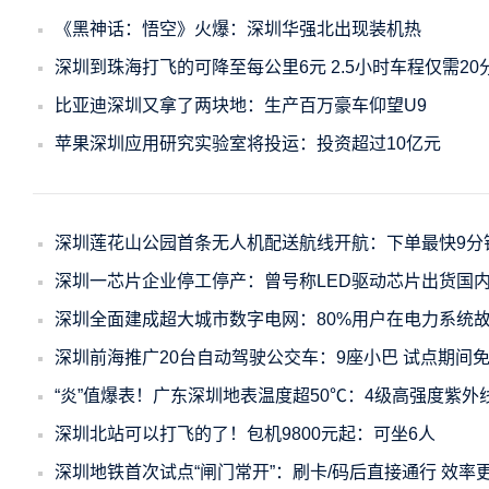
《黑神话：悟空》火爆：深圳华强北出现装机热
深圳到珠海打飞的可降至每公里6元 2.5小时车程仅需20
比亚迪深圳又拿了两块地：生产百万豪车仰望U9
苹果深圳应用研究实验室将投运：投资超过10亿元
深圳莲花山公园首条无人机配送航线开航：下单最快9分
深圳一芯片企业停工停产：曾号称LED驱动芯片出货国
深圳全面建成超大城市数字电网：80%用户在电力系统
深圳前海推广20台自动驾驶公交车：9座小巴 试点期间
“炎”值爆表！广东深圳地表温度超50℃：4级高强度紫外
深圳北站可以打飞的了！包机9800元起：可坐6人
深圳地铁首次试点“闸门常开”：刷卡/码后直接通行 效率