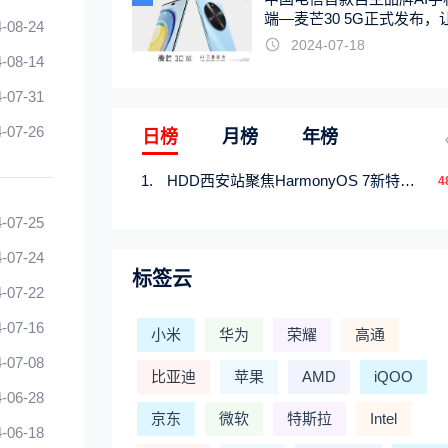
端—麦芒30 5G正式发布，
-08-24
触手可及
2024-07-18
-08-14
-07-31
-07-26
日榜
月榜
年榜
HDD西安站聚焦HarmonyOS 7新特性，解锁从互联到智能的应用开发新范式
4
-07-25
-07-24
标签云
-07-22
-07-16
小米
华为
荣耀
高通
-07-08
比亚迪
苹果
AMD
iQOO
-06-28
京东
微软
特斯拉
Intel
-06-18