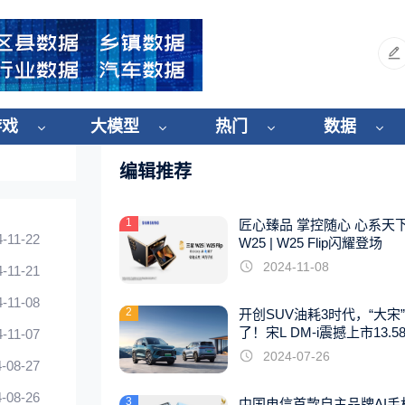
游戏
大模型
热门
数据
编辑推荐
1
匠心臻品 掌控随心 心系天
4-11-22
W25 | W25 Flip闪耀登场
2024-11-08
4-11-21
4-11-08
2
开创SUV油耗3时代，“大宋
了！宋L DM-i震撼上市13.5
4-11-07
起
2024-07-26
-08-27
-08-26
3
中国电信首款自主品牌AI手