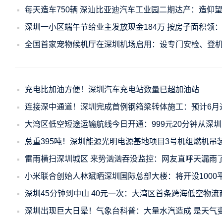
每天造车750辆 深汕比亚迪汽车工业园二期达产：造仰
深圳一小区端午节给业主发放现金184万 按房子面积领
全国首家宠物候机厅在深圳机场启用：设专门安检、登
充电比加油方便！深圳汽车充电站数量已超加油站
连接深中通道！深圳完成首例钢箱梁转体施工：预计6月
大湾区低空短途运输航线今日开通：999元20分钟从深
总重395吨！深圳能源光明电源基地项目3号机组燃机吊
雷雨横扫深圳城区 来势汹汹吞没监控：网友直呼天漏雨
小米联合创始人林斌晒深圳国际总部大楼：将开设1000
深圳45分钟到中山 40元一次：大湾区首条跨海低空物
深圳出现巨大日晕！气象台科普：大量水汽造成 是天气