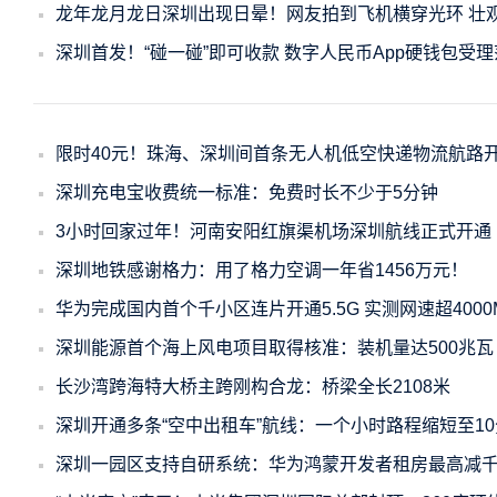
龙年龙月龙日深圳出现日晕！网友拍到飞机横穿光环 壮
深圳首发！“碰一碰”即可收款 数字人民币App硬钱包受
限时40元！珠海、深圳间首条无人机低空快递物流航路
深圳充电宝收费统一标准：免费时长不少于5分钟
3小时回家过年！河南安阳红旗渠机场深圳航线正式开通
深圳地铁感谢格力：用了格力空调一年省1456万元！
华为完成国内首个千小区连片开通5.5G 实测网速超4000M
深圳能源首个海上风电项目取得核准：装机量达500兆瓦
长沙湾跨海特大桥主跨刚构合龙：桥梁全长2108米
深圳开通多条“空中出租车”航线：一个小时路程缩短至1
深圳一园区支持自研系统：华为鸿蒙开发者租房最高减