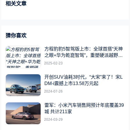
相关文章
猜你喜欢
方程豹豹5智驾版上市：全球首搭“天神
之眼+华为乾崑智驾”，重塑硬派越野新
标杆
2025-02-23
开创SUV油耗3时代，“大宋”来了！宋L
DM-i震撼上市13.58万元起
2024-07-26
雷军：小米汽车销售网预计年底覆盖39
城 共计211家
2024-03-29