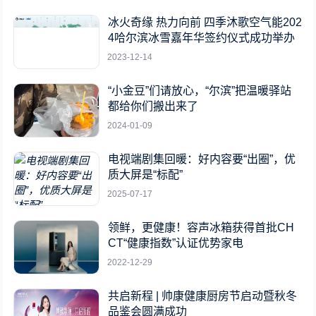
冰火奇缘 热力向前 四季沐歌空气能202
4哈尔滨冰雪嘉年华签约仪式成功举办
2023-12-14
“小金豆”们请放心，“尔滨”把温暖驿站
都给你们搬出来了
2024-01-09
电视端剧集回暖：好内容要“出圈”，优
质大屏是“标配”
2025-07-17
领鲜，更健康！容声冰箱获得首批CH
CT“健康指数”认证优势家电
2022-12-29
共启新程 | 帅康健康厨房节启动暨秋冬
品鉴会圆满成功