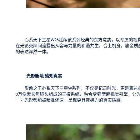
心系天下三星
延续该系列经典的东方意韵，以专属的视
W26
在光影交织间流露出从容与力量的和谐共生。合上机身，鎏金质
的表达浑然一体。
光影新境
感知真实
影像之于心系天下
三星
系列
，不仅是记录
时光
，更是表达
W
万像素长焦镜头组成的三摄系统，融合增强型超视觉引擎，让
0
一寸光影都
能
被精准还原，呈现
更具震撼力的真实质感
。