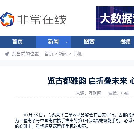
首页
新闻
图赏
视频
您当前的位置：
首页
>
新闻
>
手机
览古都雅韵 启折叠未来 
来源：互联网
编辑：小编
月
日，心系天下三星
品鉴会
在
西安举行。古都的
10
16
W26
为三星电子与中国电信
携手
推出的第
代超高端智能手机，心系
18
的交融中，重塑超高端智能
手机
的典范。