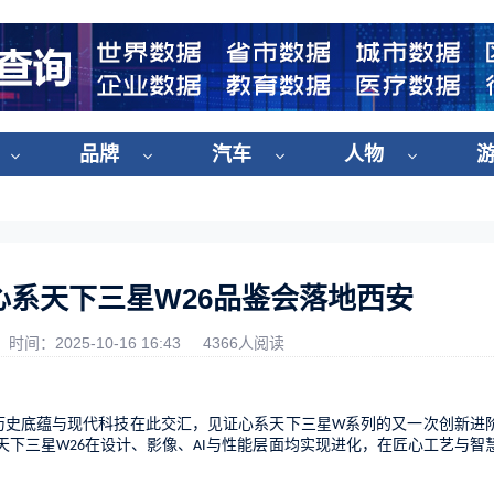
品牌
汽车
人物
心系天下三星W26品鉴会落地西安
时间：2025-10-16 16:43
4366人阅读
历史底蕴与现代科技在此交汇，见证心系天下
三星
系列的
又一次创新进
W
天下三星
在设计、影像、
与性能层面
均实现
进化，
在
匠心
工艺
与智
W26
AI