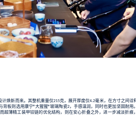
设计
焕新而来。
其
整机重量仅
克，展开厚度仅
毫米，
在方
寸之间
诠
215
4.2
与背板则选用康宁
大猩猩
玻璃陶瓷
，
手感温润，同时也更加坚固耐用
®
®
2
而超薄精工装甲铰链的优化结构，则
在安心折叠之外，进一步减淡折痕