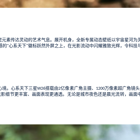
觉元素传达灵动的艺术气息。展开机身，全新专属动态壁纸以宇宙星河为
感的“心系天下”徽标跃然外屏之上，在光影流动中闪耀雅致光辉，令科技
心境
。心系天下三星
搭载由
亿像素
广角
主摄
、
万像素超广角
镜头
W26
2
1200
光影细节更丰富、画面表现更通透。无论是城市夜色还是晨光流转，画面