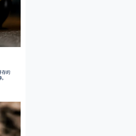
并存的
神。