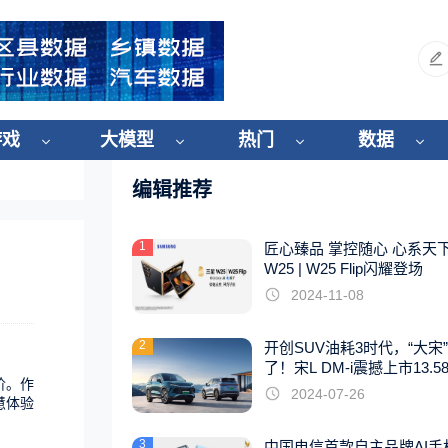
游戏
大模型
热门
数据
编辑推荐
1
匠心臻品 掌控随心 心系天
W25 | W25 Flip闪耀登场
2024-11-08
2
开创SUV油耗3时代，“大宋
了！宋L DM-i震撼上市13.5
阶。作
起
2024-07-26
慧
体验
3
中国电信首款自主品牌AI手