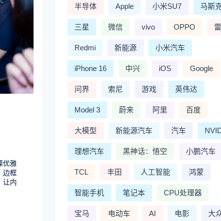
半导体
Apple
小米SU7
马斯
三星
微信
vivo
OPPO
Redmi
新能源
小米汽车
iPhone 16
中兴
iOS
Google
问界
索尼
游戏
英伟达
Model 3
蔚来
阿里
百度
大模型
新能源汽车
汽车
NVI
理想汽车
黑神话：悟空
小鹏汽车
释优雅
TCL
丰田
人工智能
鸿蒙
。
边框
，让内
智能手机
笔记本
CPU处理器
宝马
电动车
AI
电影
大