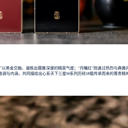
”
以黑金交融，凝练
出儒雅
深邃
的精英气度
；
“丹曦红”
则
通过
热烈与典雅
格调与内涵，共同描绘出心系天下
三星
系列历经
载传承
而来
的
尊贵
精
W
18