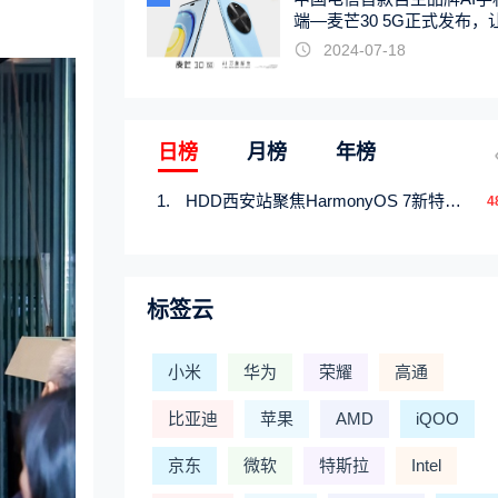
端—麦芒30 5G正式发布，
触手可及
2024-07-18
日榜
月榜
年榜
HDD西安站聚焦HarmonyOS 7新特性，解锁从互联到智能的应用开发新范式
4
标签云
小米
华为
荣耀
高通
比亚迪
苹果
AMD
iQOO
京东
微软
特斯拉
Intel