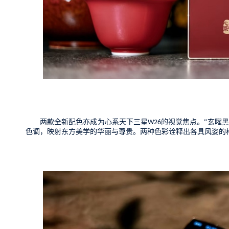
两款全新配色亦成为心系天下三星
的视觉焦点。
“
玄曜黑
W26
色调，映射东方美学的
华丽与尊贵
。两种色彩诠释出
各具风姿
的