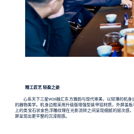
精工
匠
艺
轻盈之姿
心系天下三星
融汇东方雅韵与现代审美，以轻薄的机身
W26
的器物美学。
机身边框采用升级版增强型装甲铝材质，外屏盖板
上的类宝石状金色浮雕纹理
在光影
流转
之间
呈现
细腻
的
层次
感
，
屏呈现出更平整的沉浸
观感。