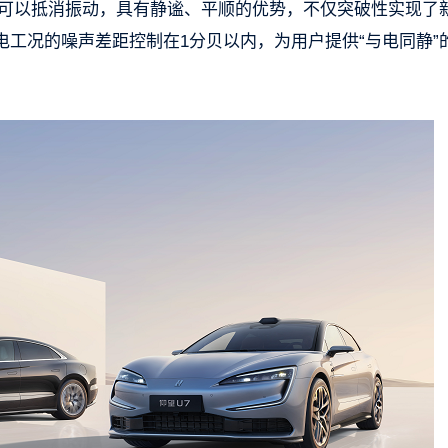
构可以抵消振动，具有静谧、平顺的优势，不仅突破性实现了
工况的噪声差距控制在1分贝以内，为用户提供“与电同静”