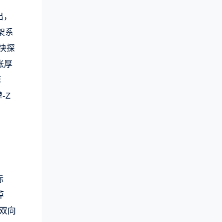
出，
架系
快探
张厚
速
-Z
标
掉
备双向