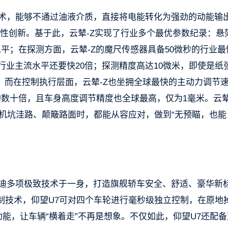
技术，能够不通过油液介质，直接将电能转化为强劲的动能输
命性创新。基于此，云辇-Z实现了行业多个最优参数纪录：悬
水平；在探测方面，云辇-Z的魔尺传感器具备50微秒的行业最
行业主流水平还要快20倍；探测精度高达10微米，即使是纸
。而在控制执行层面，云辇-Z也坐拥全球最快的主动力调节
数十倍，且车身高度调节精度也全球最高，仅为1毫米。云辇
机坑洼路、颠簸路面时，都能从容应对，做到“无预瞄，也能
亚迪多项极致技术于一身，打造旗舰轿车安全、舒适、豪华新
制技术，仰望U7可对四个车轮进行毫秒级独立控制，在原地
功能，让车辆“横着走”不再是想象。不仅如此，仰望U7还配