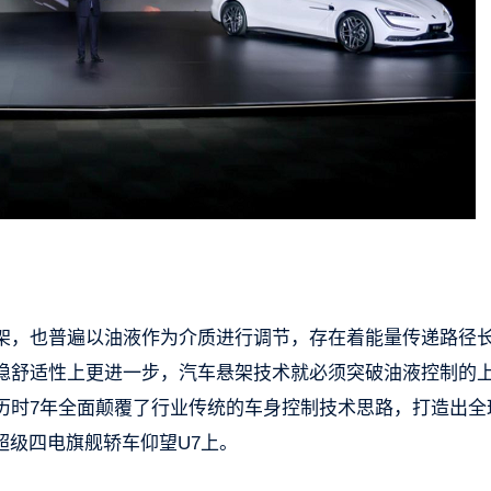
架，也普遍以油液作为介质进行调节，存在着能量传递路径
稳舒适性上更进一步，汽车悬架技术就必须突破油液控制的
历时7年全面颠覆了行业传统的车身控制技术思路，打造出全
超级四电旗舰轿车仰望U7上。