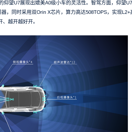
的仰望U7展现出媲美A0级小车的灵活性。智驾方面，仰望U
同时采用双Orin X芯片，算力高达508TOPS，实现L2+
开、越开越好开。