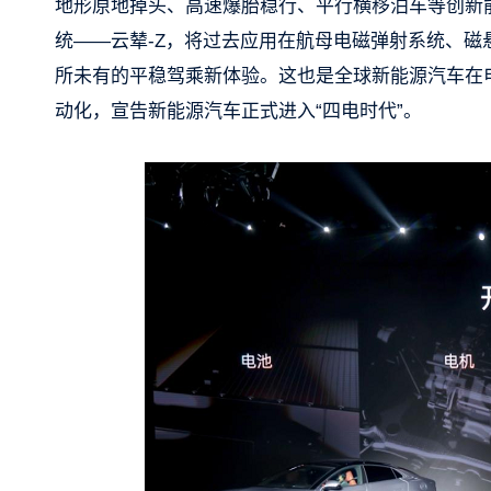
地形原地掉头、高速爆胎稳行、平行横移泊车等创新
统——云辇-Z，将过去应用在航母电磁弹射系统、
所未有的平稳驾乘新体验。这也是全球新能源汽车在
动化，宣告新能源汽车正式进入“四电时代”。