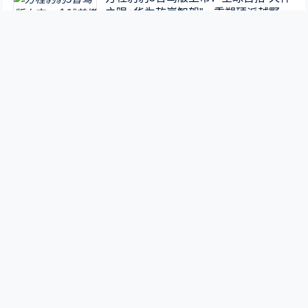
之眼+华为乾崑智驾”，重塑硬派越野新
标杆
2025-02-23
开创SUV油耗3时代，“大宋”来了！宋L
DM-i震撼上市13.58万元起
2024-07-26
雷军：小米汽车销售网预计年底覆盖39
城 共计211家
2024-03-29
DeepSeek干穿美股，秦、宋、元改写
格局，9.38万元起上高阶智驾
2025-02-11
全新奥迪A6 Avant实车曝光：设计、智
能、动力三重进化，3月4日全球首发
2025-02-23