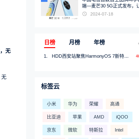
端—麦芒30 5G正式发布，
触手可及
2024-07-18
日榜
月榜
年榜
，无
HDD西安站聚焦HarmonyOS 7新特性，解锁从互联到智能的应用开发新范式
4
，无
标签云
小米
华为
荣耀
高通
比亚迪
苹果
AMD
iQOO
京东
微软
特斯拉
Intel