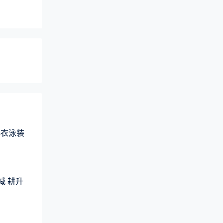
爆衣泳装
减 耕升