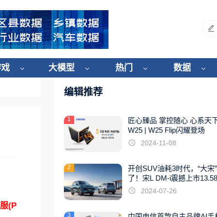
游戏
大模型
热门
数据
编辑推荐
1
匠心臻品 掌控随心 心系天
！
W25 | W25 Flip闪耀登场
2024-11-08
2
开创SUV油耗3时代，“大宋
了！宋L DM-i震撼上市13.5
起
2024-07-26
服(P
3
中国电信首款自主品牌AI手