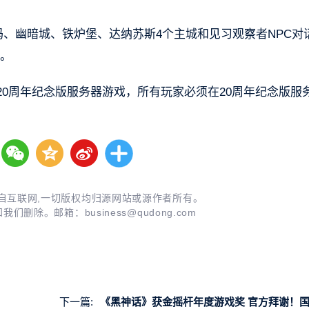
玛、幽暗城、铁炉堡、达纳苏斯4个主城和见习观察者NPC对
”。
20周年纪念版服务器游戏，所有玩家必须在20周年纪念版服
自互联网,一切版权均归源网站或源作者所有。
知我们删除。邮箱：
business@qudong.com
下一篇:
《黑神话》获金摇杆年度游戏奖 官方拜谢！国外博主吐槽：未真正风靡