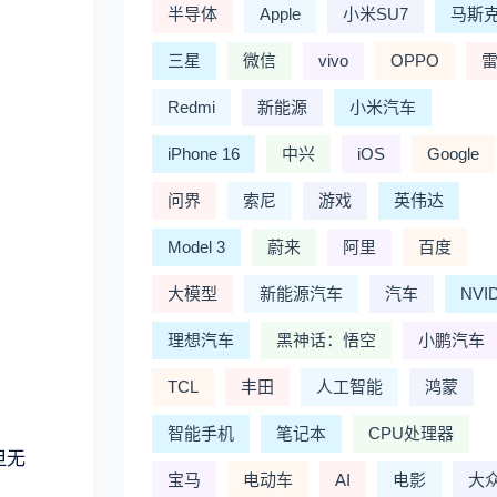
半导体
Apple
小米SU7
马斯
三星
微信
vivo
OPPO
Redmi
新能源
小米汽车
iPhone 16
中兴
iOS
Google
问界
索尼
游戏
英伟达
Model 3
蔚来
阿里
百度
大模型
新能源汽车
汽车
NVI
理想汽车
黑神话：悟空
小鹏汽车
TCL
丰田
人工智能
鸿蒙
智能手机
笔记本
CPU处理器
但无
宝马
电动车
AI
电影
大