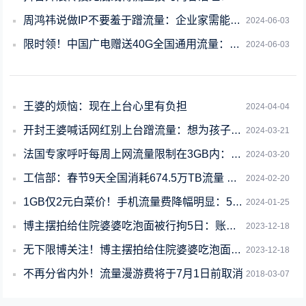
周鸿祎说做IP不要羞于蹭流量：企业家需能量跟流量并重
2024-06-03
限时领！中国广电赠送40G全国通用流量：无捆绑 无合约
2024-06-03
王婆的烦恼：现在上台心里有负担
2024-04-04
开封王婆喊话网红别上台蹭流量：想为孩子们做点事
2024-03-21
法国专家呼吁每周上网流量限制在3GB内：减少网络戾气、仇恨评论等
2024-03-20
工信部：春节9天全国消耗674.5万TB流量 抖音App占比第一
2024-02-20
1GB仅2元白菜价！手机流量费降幅明显：5元30M时代不可想象
2024-01-25
博主摆拍给住院婆婆吃泡面被行拘5日：账号永久关停
2023-12-18
无下限博关注！博主摆拍给住院婆婆吃泡面被行拘5日：账号永久关停
2023-12-18
不再分省内外！流量漫游费将于7月1日前取消
2018-03-07