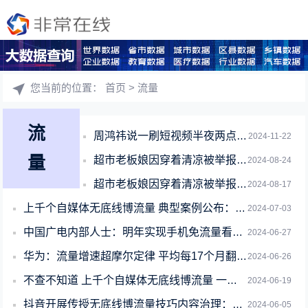
您当前的位置：
首页
> 流量
流
周鸿祎说一刷短视频半夜两点才睡：偶尔会有流量焦虑
2024-11-22
量
超市老板娘因穿着清凉被举报博流量 店面已转出：没想靠负能量赚钱 害怕再遭偷拍
2024-08-24
超市老板娘因穿着清凉被举报博流量 网友吵翻说好的穿衣自由呢：本人回应
2024-08-17
上千个自媒体无底线博流量 典型案例公布：真不择手段
2024-07-03
中国广电内部人士：明年实现手机免流量看电视 兼容另三家运营商
2024-06-27
华为：流量增速超摩尔定律 平均每17个月翻一番
2024-06-26
不查不知道 上千个自媒体无底线博流量 一个多月生产近4万条垃圾文
2024-06-19
抖音开展传授无底线博流量技巧内容治理：违规下架禁言、水军团伙报警处理
2024-06-05