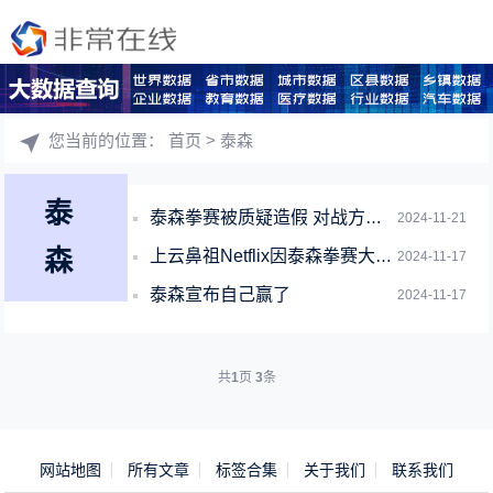
您当前的位置：
首页
> 泰森
泰
泰森拳赛被质疑造假 对战方杰克·保罗强势回应
2024-11-21
森
上云鼻祖Netflix因泰森拳赛大规模宕机！员工：周末不想加班修bug
2024-11-17
泰森宣布自己赢了
2024-11-17
共
1
页
3
条
网站地图
所有文章
标签合集
关于我们
联系我们