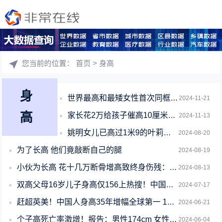
您当前的位置：
首页
> 身高
身
世界最高和最矮女性首次同框引围观：两人个头相差近3倍
2024-11-21
高
家长花2万给孩子催高10厘米引热议：国内中产开始给孩子卷身高
2024-11-13
姚明女儿已高过1米9的叶莉：网友感慨才14岁
2024-08-20
为了长高 他们竟敲断自己的腿
2024-08-19
小伙为长高 花十几万断骨增高致终身伤残：医生提醒切勿尝试
2024-08-13
双高父母16岁儿子身高仅156上热搜！中国人最新身高标准出炉：你达标没
2024-07-17
赶超英美！中国人身高35年增幅全球第一 19岁男性平均175.7厘米
2024-06-21
个子高死亡率激增！报告：男性174cm 女性158cm时死亡率最低
2024-06-04