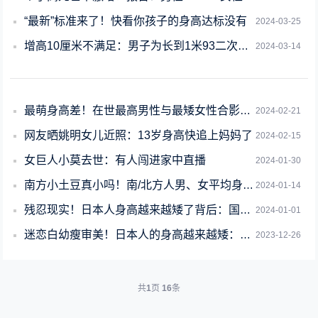
“最新”标准来了！快看你孩子的身高达标没有
2024-03-25
增高10厘米不满足：男子为长到1米93二次砸断腿骨手术增高 花57万
2024-03-14
最萌身高差！在世最高男性与最矮女性合影：二人相差1.88米
2024-02-21
网友晒姚明女儿近照：13岁身高快追上妈妈了
2024-02-15
女巨人小莫去世：有人闯进家中直播
2024-01-30
南方小土豆真小吗！南/北方人男、女平均身高对比：很意外
2024-01-14
残忍现实！日本人身高越来越矮了背后：国民正食草化 羸弱成主流
2024-01-01
迷恋白幼瘦审美！日本人的身高越来越矮：比30年前还降低了0.1厘米、未来还会更低
2023-12-26
共
1
页
16
条