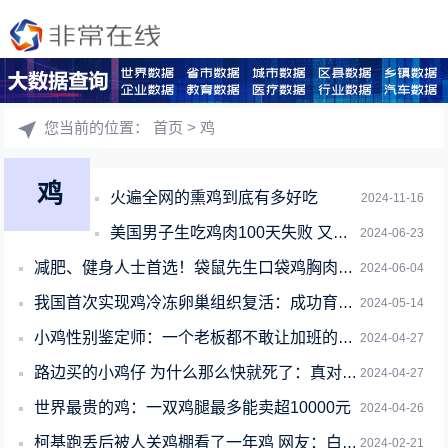
您当前的位置：
首页
> 鸡
鸡
火遍全网的熏鸡到底有多好吃
2024-11-16
美国男子生吃鸡肉100天失败 又挑战生吃牛蛋蛋
2024-06-23
减肥、健身人士首选！袋鼠先生口袋鸡胸肉：8袋到手11.8元
2024-06-04
我国首次实现鸡冷冻卵巢组织复活：成功育出雏鸡
2024-05-14
小鸡性别鉴定师：一个老板都不敢让加班的神奇职业
2024-04-27
路边买的小鸡仔 为什么那么快就死了：真对不起它啊
2024-04-27
世界最贵的鸡：一双鸡腿最多能卖超10000元
2024-04-26
柯基跑丢后被人关鸡棚看了一年鸡 网友：白打一年工
2024-02-21