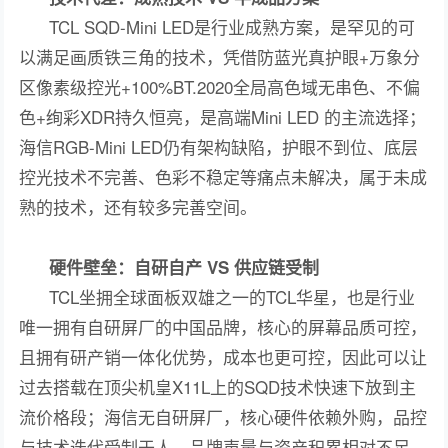
TCL SQD-Mini LED是行业成熟方案，是罕见的可
以满足画质铁三角的技术，凭借防蓝光真护眼+万象分
区像素级控光+100%BT.2020全局高色域无串色、不偏
色+绚彩XDR持久恒亮，是高端Mini LED 的主流选择；
海信RGB-Mini LED仍有架构缺陷，护眼不到位、底层
控光技术不完善、色彩不稳定等痛点未解决，属于未成
熟的技术，还有较多完善空间。
硬件壁垒：自研自产 VS 供应链受制
TCL坐拥全球面板双雄之一的TCL华星，也是行业
唯一拥有自研屏厂的中国品牌，核心的屏幕品质可控，
且拥有研产销一体化优势，成本也更可控，因此可以让
过去搭载在顶尖机皇X11L上的SQD技术快速下放到主
流价格段；海信无自研屏厂，核心硬件依赖外购，品控
与技术迭代受制于人，品牌声量与资产积累相对不足。