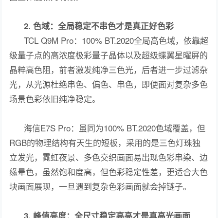
2. 色域：全局稳定不串色才是真正好色彩
TCL Q9M Pro：100% BT.2020全局高色域，依靠超
级量子点的高浓度极彩量子晶体以及超级蝶翼星曜屏的
晶粹高色阻，前者激发纯净三色光，后者进一步过滤杂
光，从光源杜绝串色、偏色、串色，即便面对复杂多色
场景色彩依旧纯净稳定。
海信E7S Pro：虽同为100% BT.2020色域覆盖，但
RGB的物理结构有天生的短板，采用的是三色灯珠独
立发光，霓虹夜景、多色交织画面易出现色彩串染、边
缘晕色，虽然饱和度高，但色彩稳定性差，更适合大色
块画面展现，一旦遇到复杂色彩画面就会掉链子。
3. 峰值亮度：全尺寸稳定高亮才是真高光画面