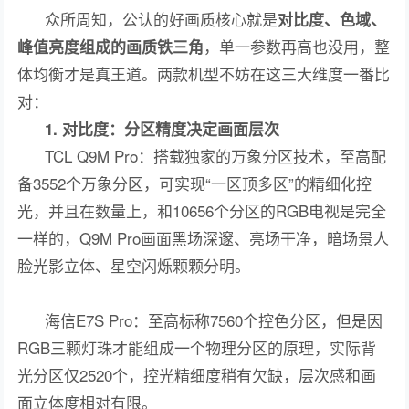
众所周知，公认的好画质核心就是
对比度、色域、
，单一参数再高也没用，整
峰值亮度组成的画质铁三角
体均衡才是真王道。两款机型不妨在这三大维度一番比
对：
1. 对比度：分区精度决定画面层次
TCL Q9M Pro：搭载独家的万象分区技术，至高配
备3552个万象分区，可实现“一区顶多区”的精细化控
光，并且在数量上，和10656个分区的RGB电视是完全
一样的，Q9M Pro画面黑场深邃、亮场干净，暗场景人
脸光影立体、星空闪烁颗颗分明。
海信E7S Pro：至高标称7560个控色分区，但是因
RGB三颗灯珠才能组成一个物理分区的原理，实际背
光分区仅2520个，控光精细度稍有欠缺，层次感和画
面立体度相对有限。