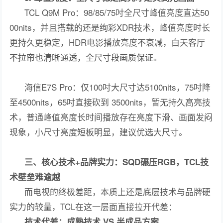
TCL Q9M Pro：98/85/75吋全尺寸峰值亮度直达50
00nits，并且搭载的还是绚彩XDR技术，峰值亮度时长
更持久更稳定，HDR电影播放亮度不衰减，白天客厅
不拉帘也清晰通透，全尺寸段画质保证。
海信E7S Pro：仅100吋大尺寸达5100nits，75吋降
至4500nits，65吋直接砍到 3500nits，暂无持久高亮技
术，普通峰值亮度长时间播放存在亮度下滑、画面发闷
现象，小尺寸亮度短板明显，建议优选大尺寸。
三、核心技术+品牌实力：SQD碾压RGB，TCL技
术壁垒难逾越
而电视的终极差距，本质上还是底层技术与品牌硬
实力的较量，TCL在这一层面直接拉开代差：
技术代差：成熟技术 VS 半成品方案