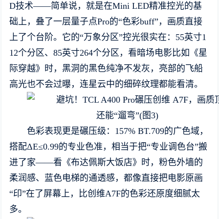
D技术——简单说，就是在Mini LED精准控光的基
础上，叠了一层量子点Pro的“色彩buff”，画质直接
上了个台阶。它的“万象分区”控光很实在：55英寸1
12个分区、85英寸264个分区，看暗场电影比如《星
际穿越》时，黑洞的黑色纯净不发灰，亮部的飞船
高光也不会过曝，连星云中的细碎纹理都能看清。
色彩表现更是碾压级：157% BT.709的广色域，
搭配ΔE≤0.99的专业色准，相当于把“专业调色台”搬
进了家——看《布达佩斯大饭店》时，粉色外墙的
柔润感、蓝色电梯的通透感，都像直接把电影原画
“印”在了屏幕上，比创维A7F的色彩还原度细腻太
多。