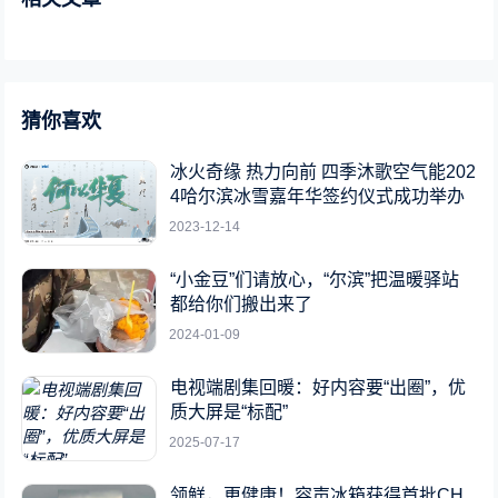
猜你喜欢
冰火奇缘 热力向前 四季沐歌空气能202
4哈尔滨冰雪嘉年华签约仪式成功举办
2023-12-14
“小金豆”们请放心，“尔滨”把温暖驿站
都给你们搬出来了
2024-01-09
电视端剧集回暖：好内容要“出圈”，优
质大屏是“标配”
2025-07-17
领鲜，更健康！容声冰箱获得首批CH