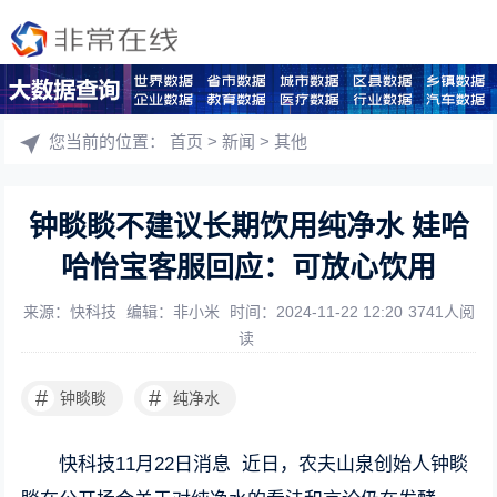
您当前的位置：
首页
>
新闻
>
其他
钟睒睒不建议长期饮用纯净水 娃哈
哈怡宝客服回应：可放心饮用
来源：快科技
编辑：非小米
时间：2024-11-22 12:20
3741人阅
读
#
#
钟睒睒
纯净水
快科技11月22日消息 近日，农夫山泉创始人钟睒