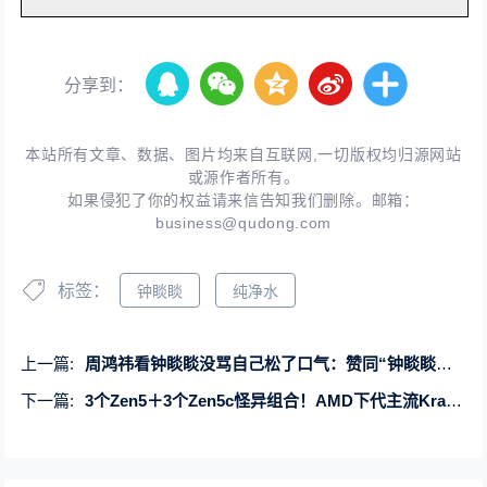
分享到：
本站所有文章、数据、图片均来自互联网,一切版权均归源网站
或源作者所有。
如果侵犯了你的权益请来信告知我们删除。邮箱：
business@qudong.com
标签：
钟睒睒
纯净水
上一篇:
周鸿祎看钟睒睒没骂自己松了口气：赞同“钟睒睒看不起带货企业家”的说法
下一篇:
3个Zen5＋3个Zen5c怪异组合！AMD下代主流Krackan APU首次现身