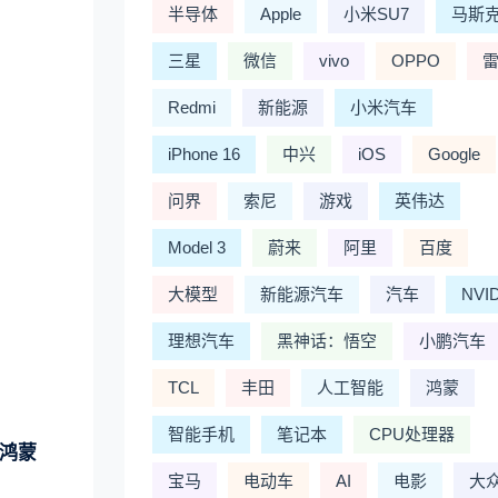
半导体
Apple
小米SU7
马斯
三星
微信
vivo
OPPO
Redmi
新能源
小米汽车
iPhone 16
中兴
iOS
Google
问界
索尼
游戏
英伟达
Model 3
蔚来
阿里
百度
大模型
新能源汽车
汽车
NVI
理想汽车
黑神话：悟空
小鹏汽车
TCL
丰田
人工智能
鸿蒙
智能手机
笔记本
CPU处理器
生鸿蒙
宝马
电动车
AI
电影
大