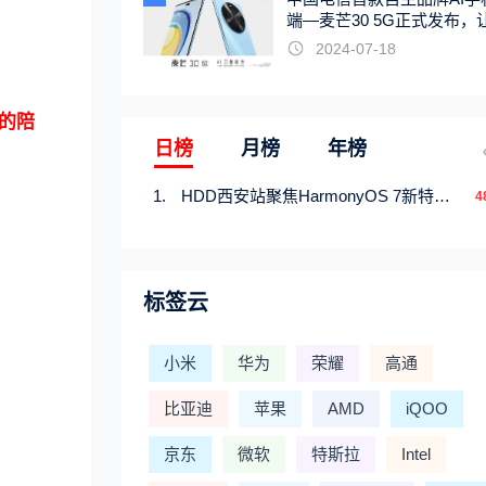
端—麦芒30 5G正式发布，
触手可及
2024-07-18
家的陪
日榜
月榜
年榜
HDD西安站聚焦HarmonyOS 7新特性，解锁从互联到智能的应用开发新范式
4
标签云
小米
华为
荣耀
高通
比亚迪
苹果
AMD
iQOO
京东
微软
特斯拉
Intel