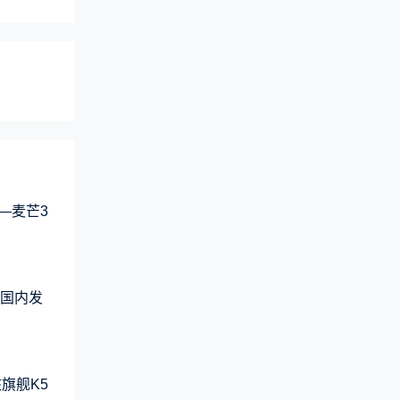
—麦芒3
品国内发
旗舰K5