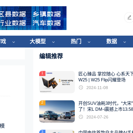
游戏
大模型
热门
数据
编辑推荐
1
匠心臻品 掌控随心 心系天
W25 | W25 Flip闪耀登场
2024-11-08
2
开创SUV油耗3时代，“大宋
了！宋L DM-i震撼上市13.5
起
2024-07-26
订模
3
中国电信首款自主品牌AI手